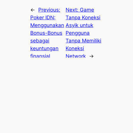
←
Previous:
Next:
Game
Poker IDN:
Tanpa Koneksi
Menggunakan
Asyik untuk
Bonus-Bonus
Pengguna
sebagai
Tanpa Memiliki
keuntungan
Koneksi
finansial
Network
→
About the author
Popular Categories