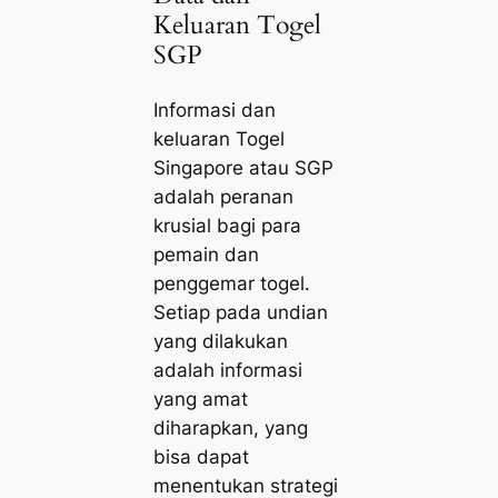
Keluaran Togel
SGP
Informasi dan
keluaran Togel
Singapore atau SGP
adalah peranan
krusial bagi para
pemain dan
penggemar togel.
Setiap pada undian
yang dilakukan
adalah informasi
yang amat
diharapkan, yang
bisa dapat
menentukan strategi