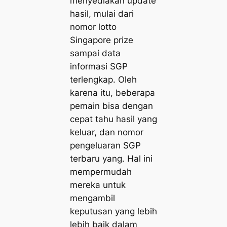
menyediakan update
hasil, mulai dari
nomor lotto
Singapore prize
sampai data
informasi SGP
terlengkap. Oleh
karena itu, beberapa
pemain bisa dengan
cepat tahu hasil yang
keluar, dan nomor
pengeluaran SGP
terbaru yang. Hal ini
mempermudah
mereka untuk
mengambil
keputusan yang lebih
lebih baik dalam