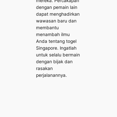
mereka. Percakapan
dengan pemain lain
dapat menghadirkan
wawasan baru dan
membantu
menambah ilmu
Anda tentang togel
Singapore. Ingatlah
untuk selalu bermain
dengan bijak dan
rasakan
perjalanannya.