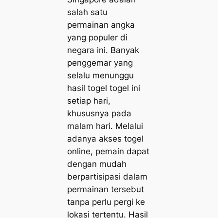
salah satu
permainan angka
yang populer di
negara ini. Banyak
penggemar yang
selalu menunggu
hasil togel togel ini
setiap hari,
khususnya pada
malam hari. Melalui
adanya akses togel
online, pemain dapat
dengan mudah
berpartisipasi dalam
permainan tersebut
tanpa perlu pergi ke
lokasi tertentu. Hasil