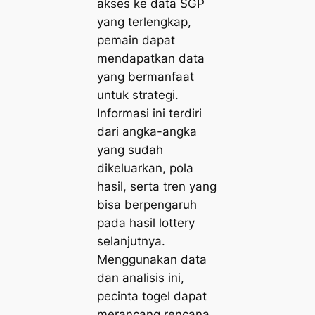
akses ke data SGP
yang terlengkap,
pemain dapat
mendapatkan data
yang bermanfaat
untuk strategi.
Informasi ini terdiri
dari angka-angka
yang sudah
dikeluarkan, pola
hasil, serta tren yang
bisa berpengaruh
pada hasil lottery
selanjutnya.
Menggunakan data
dan analisis ini,
pecinta togel dapat
merancang rencana