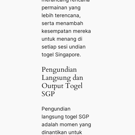
permainan yang
lebih terencana,
serta menambah
kesempatan mereka
untuk menang di
setiap sesi undian
togel Singapore.
Pengundian
Langsung dan
Output Togel
SGP
Pengundian
langsung togel SGP
adalah momen yang
dinantikan untuk