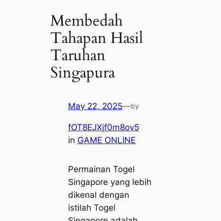
Membedah
Tahapan Hasil
Taruhan
Singapura
May 22, 2025
—
by
fOT8EJXjf0m8ov5
in
GAME ONLINE
Permainan Togel
Singapore yang lebih
dikenal dengan
istilah Togel
Singapore adalah