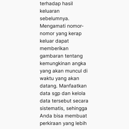
terhadap hasil
keluaran
sebelumnya.
Mengamati nomor-
nomor yang kerap
keluar dapat
memberikan
gambaran tentang
kemungkinan angka
yang akan muncul di
waktu yang akan
datang. Manfaatkan
data sgp dan kelola
data tersebut secara
sistematis, sehingga
Anda bisa membuat
perkiraan yang lebih