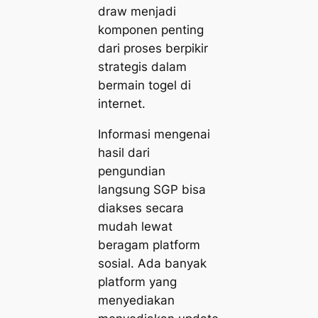
draw menjadi
komponen penting
dari proses berpikir
strategis dalam
bermain togel di
internet.
Informasi mengenai
hasil dari
pengundian
langsung SGP bisa
diakses secara
mudah lewat
beragam platform
sosial. Ada banyak
platform yang
menyediakan