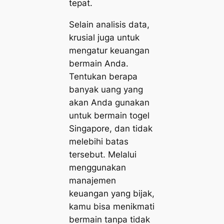
tepat.
Selain analisis data,
krusial juga untuk
mengatur keuangan
bermain Anda.
Tentukan berapa
banyak uang yang
akan Anda gunakan
untuk bermain togel
Singapore, dan tidak
melebihi batas
tersebut. Melalui
menggunakan
manajemen
keuangan yang bijak,
kamu bisa menikmati
bermain tanpa tidak