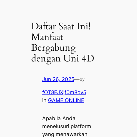
Daftar Saat Ini!
Manfaat
Bergabung
dengan Uni 4D
Jun 26, 2025
—
by
fOT8EJXjf0m8ov5
in
GAME ONLINE
Apabila Anda
menelusuri platform
yang menawarkan