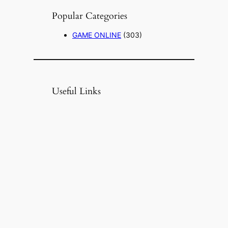
Popular Categories
GAME ONLINE
(303)
Useful Links
Links I found useful and wanted to
share.
Latest inflation report
Financial apps for families