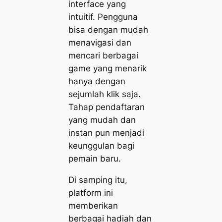
interface yang
intuitif. Pengguna
bisa dengan mudah
menavigasi dan
mencari berbagai
game yang menarik
hanya dengan
sejumlah klik saja.
Tahap pendaftaran
yang mudah dan
instan pun menjadi
keunggulan bagi
pemain baru.
Di samping itu,
platform ini
memberikan
berbagai hadiah dan