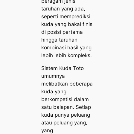
beragam jenis
taruhan yang ada,
seperti memprediksi
kuda yang bakal finis
di posisi pertama
hingga taruhan
kombinasi hasil yang
lebih lebih kompleks.
Sistem Kuda Toto
umumnya
melibatkan beberapa
kuda yang
berkompetisi dalam
satu balapan. Setiap
kuda punya peluang
atau peluang yang,
yang