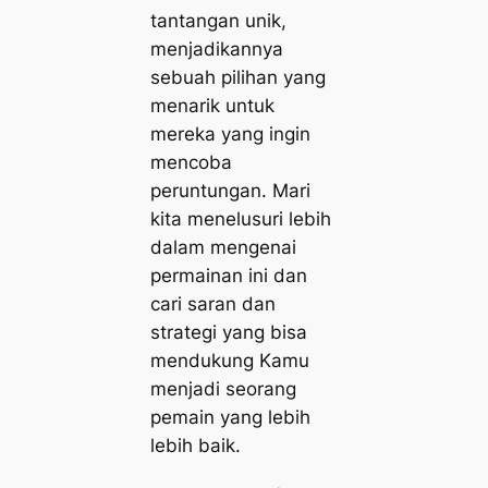
tantangan unik,
menjadikannya
sebuah pilihan yang
menarik untuk
mereka yang ingin
mencoba
peruntungan. Mari
kita menelusuri lebih
dalam mengenai
permainan ini dan
cari saran dan
strategi yang bisa
mendukung Kamu
menjadi seorang
pemain yang lebih
lebih baik.