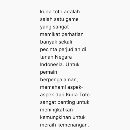
kuda toto adalah
salah satu game
yang sangat
memikat perhatian
banyak sekali
pecinta perjudian di
tanah Negara
Indonesia. Untuk
pemain
berpengalaman,
memahami aspek-
aspek dari Kuda Toto
sangat penting untuk
meningkatkan
kemungkinan untuk
meraih kemenangan.