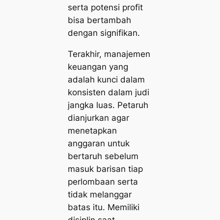
serta potensi profit
bisa bertambah
dengan signifikan.
Terakhir, manajemen
keuangan yang
adalah kunci dalam
konsisten dalam judi
jangka luas. Petaruh
dianjurkan agar
menetapkan
anggaran untuk
bertaruh sebelum
masuk barisan tiap
perlombaan serta
tidak melanggar
batas itu. Memiliki
disiplin saat