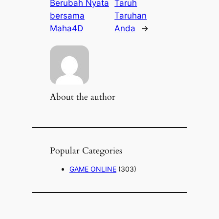
Berubah Nyata
Taruh
bersama
Taruhan
Maha4D
Anda
→
About the author
Popular Categories
GAME ONLINE
(303)