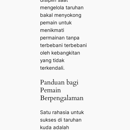
mengelola taruhan
bakal menyokong
pemain untuk
menikmati
permainan tanpa
terbebani terbebani
oleh kebangkitan
yang tidak
terkendali.
Panduan bagi
Pemain
Berpengalaman
Satu rahasia untuk
sukses di taruhan
kuda adalah