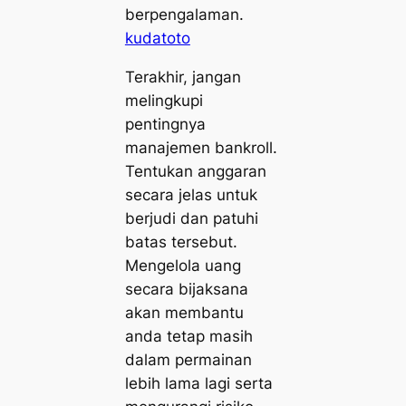
berpengalaman.
kudatoto
Terakhir, jangan
melingkupi
pentingnya
manajemen bankroll.
Tentukan anggaran
secara jelas untuk
berjudi dan patuhi
batas tersebut.
Mengelola uang
secara bijaksana
akan membantu
anda tetap masih
dalam permainan
lebih lama lagi serta