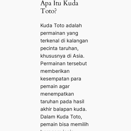
Apa Itu Kuda
Toto?
Kuda Toto adalah
permainan yang
terkenal di kalangan
pecinta taruhan,
khususnya di Asia.
Permainan tersebut
memberikan
kesempatan para
pemain agar
menempatkan
taruhan pada hasil
akhir balapan kuda.
Dalam Kuda Toto,
pemain bisa memilih