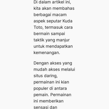
Di dalam artikel ini,
kita akan membahas
berbagai macam
aspek seputar Kuda
Toto, termasuk cara
bermain sampai
taktik yang manjur
untuk mendapatkan
kemenangan.
Dengan akses yang
mudah akses melalui
situs daring,
permainan ini kian
populer di antara
pemain. Permainan
ini memberikan
sensasi dan