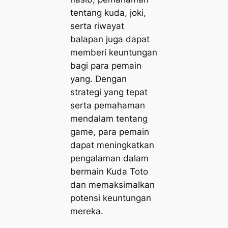
tentang kuda, joki,
serta riwayat
balapan juga dapat
memberi keuntungan
bagi para pemain
yang. Dengan
strategi yang tepat
serta pemahaman
mendalam tentang
game, para pemain
dapat meningkatkan
pengalaman dalam
bermain Kuda Toto
dan memaksimalkan
potensi keuntungan
mereka.