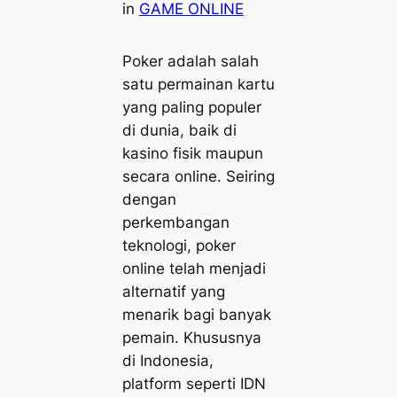
in
GAME ONLINE
Poker adalah salah
satu permainan kartu
yang paling populer
di dunia, baik di
kasino fisik maupun
secara online. Seiring
dengan
perkembangan
teknologi, poker
online telah menjadi
alternatif yang
menarik bagi banyak
pemain. Khususnya
di Indonesia,
platform seperti IDN