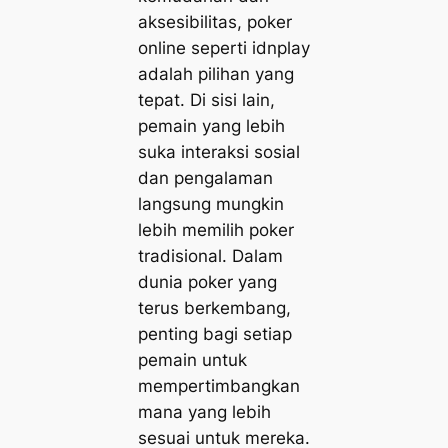
aksesibilitas, poker
online seperti idnplay
adalah pilihan yang
tepat. Di sisi lain,
pemain yang lebih
suka interaksi sosial
dan pengalaman
langsung mungkin
lebih memilih poker
tradisional. Dalam
dunia poker yang
terus berkembang,
penting bagi setiap
pemain untuk
mempertimbangkan
mana yang lebih
sesuai untuk mereka.