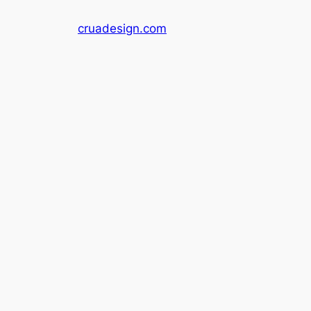
Skip
cruadesign.com
to
content