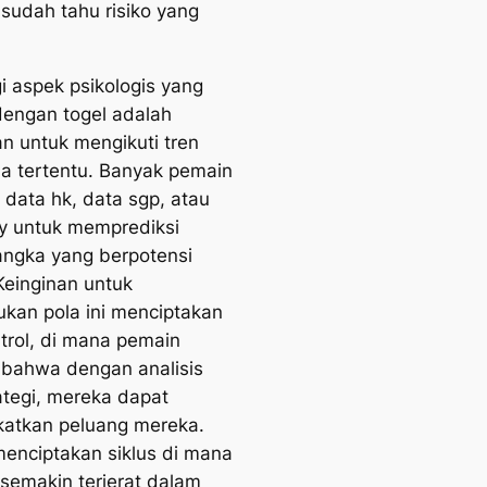
sudah tahu risiko yang
gi aspek psikologis yang
 dengan togel adalah
n untuk mengikuti tren
la tertentu. Banyak pemain
 data hk, data sgp, atau
y untuk memprediksi
ngka yang berpotensi
 Keinginan untuk
an pola ini menciptakan
ntrol, di mana pemain
bahwa dengan analisis
ategi, mereka dapat
atkan peluang mereka.
 menciptakan siklus di mana
semakin terjerat dalam