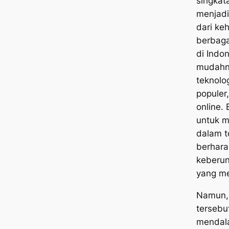
singkata
menjadi
dari ke
berbaga
di Indo
mudahny
teknolo
populer
online.
untuk 
dalam to
berhar
keberun
yang me
Namun, 
tersebu
mendala