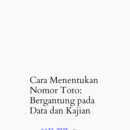
Cara Menentukan
Nomor Toto:
Bergantung pada
Data dan Kajian