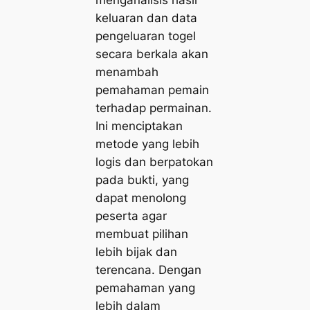
keluaran dan data
pengeluaran togel
secara berkala akan
menambah
pemahaman pemain
terhadap permainan.
Ini menciptakan
metode yang lebih
logis dan berpatokan
pada bukti, yang
dapat menolong
peserta agar
membuat pilihan
lebih bijak dan
terencana. Dengan
pemahaman yang
lebih dalam