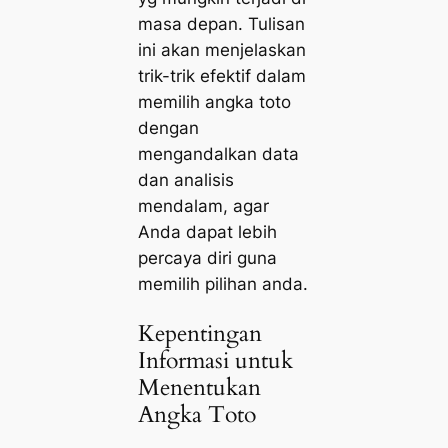
masa depan. Tulisan
ini akan menjelaskan
trik-trik efektif dalam
memilih angka toto
dengan
mengandalkan data
dan analisis
mendalam, agar
Anda dapat lebih
percaya diri guna
memilih pilihan anda.
Kepentingan
Informasi untuk
Menentukan
Angka Toto