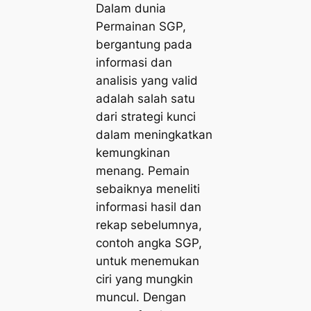
Dalam dunia
Permainan SGP,
bergantung pada
informasi dan
analisis yang valid
adalah salah satu
dari strategi kunci
dalam meningkatkan
kemungkinan
menang. Pemain
sebaiknya meneliti
informasi hasil dan
rekap sebelumnya,
contoh angka SGP,
untuk menemukan
ciri yang mungkin
muncul. Dengan