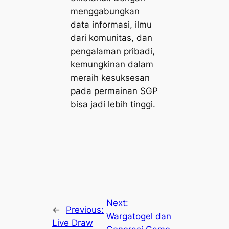
menggabungkan
data informasi, ilmu
dari komunitas, dan
pengalaman pribadi,
kemungkinan dalam
meraih kesuksesan
pada permainan SGP
bisa jadi lebih tinggi.
Next:
←
Previous:
Wargatogel dan
Live Draw