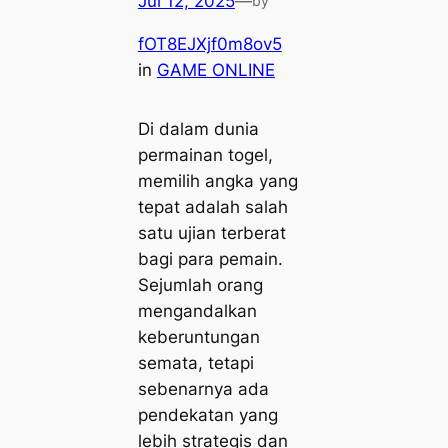
Jul 12, 2025
—
by
fOT8EJXjf0m8ov5
in
GAME ONLINE
Di dalam dunia
permainan togel,
memilih angka yang
tepat adalah salah
satu ujian terberat
bagi para pemain.
Sejumlah orang
mengandalkan
keberuntungan
semata, tetapi
sebenarnya ada
pendekatan yang
lebih strategis dan