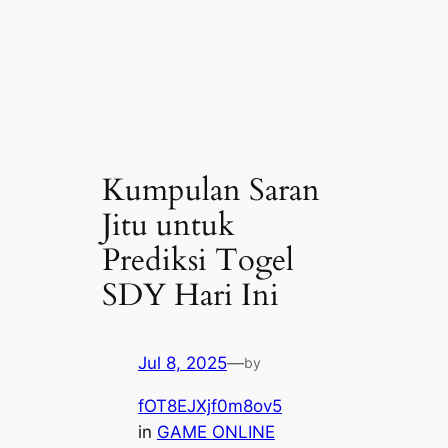
Kumpulan Saran
Jitu untuk
Prediksi Togel
SDY Hari Ini
Jul 8, 2025
—
by
fOT8EJXjf0m8ov5
in
GAME ONLINE