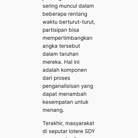
sering muncul dalam
beberapa rentang
waktu berturut-turut,
partisipan bisa
mempertimbangkan
angka tersebut
dalam taruhan
mereka. Hal ini
adalah komponen
dari proses
penganalisisan yang
dapat menambah
kesempatan untuk
menang.
Terakhir, masyarakat
di seputar lotere SDY