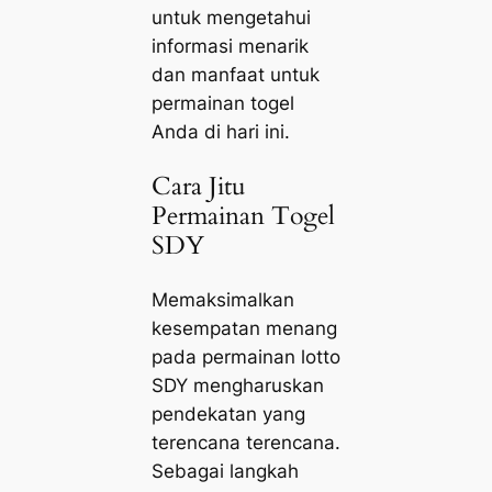
untuk mengetahui
informasi menarik
dan manfaat untuk
permainan togel
Anda di hari ini.
Cara Jitu
Permainan Togel
SDY
Memaksimalkan
kesempatan menang
pada permainan lotto
SDY mengharuskan
pendekatan yang
terencana terencana.
Sebagai langkah