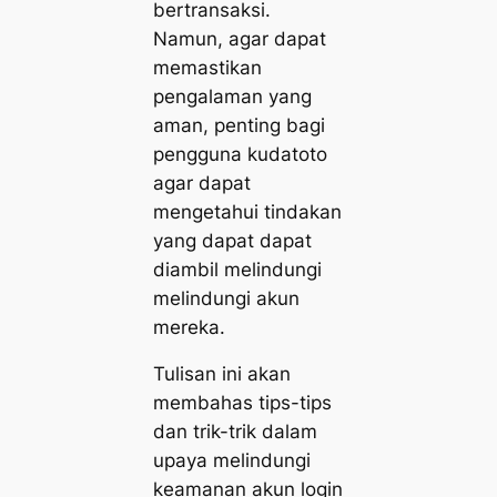
bertransaksi.
Namun, agar dapat
memastikan
pengalaman yang
aman, penting bagi
pengguna kudatoto
agar dapat
mengetahui tindakan
yang dapat dapat
diambil melindungi
melindungi akun
mereka.
Tulisan ini akan
membahas tips-tips
dan trik-trik dalam
upaya melindungi
keamanan akun login