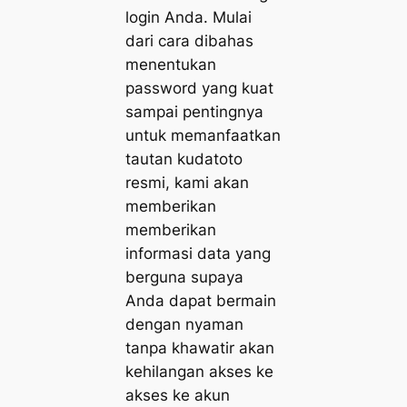
login Anda. Mulai
dari cara dibahas
menentukan
password yang kuat
sampai pentingnya
untuk memanfaatkan
tautan kudatoto
resmi, kami akan
memberikan
memberikan
informasi data yang
berguna supaya
Anda dapat bermain
dengan nyaman
tanpa khawatir akan
kehilangan akses ke
akses ke akun