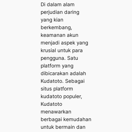
Di dalam alam
perjudian daring
yang kian
berkembang,
keamanan akun
menjadi aspek yang
krusial untuk para
pengguna. Satu
platform yang
dibicarakan adalah
Kudatoto. Sebagai
situs platform
kudatoto populer,
Kudatoto
menawarkan
berbagai kemudahan
untuk bermain dan