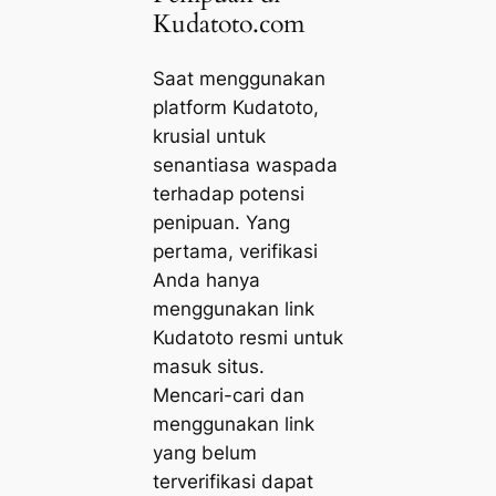
Kudatoto.com
Saat menggunakan
platform Kudatoto,
krusial untuk
senantiasa waspada
terhadap potensi
penipuan. Yang
pertama, verifikasi
Anda hanya
menggunakan link
Kudatoto resmi untuk
masuk situs.
Mencari-cari dan
menggunakan link
yang belum
terverifikasi dapat