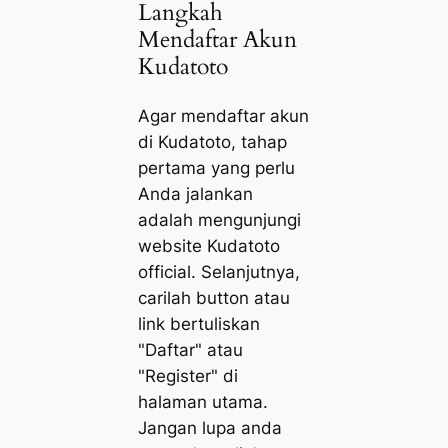
Langkah
Mendaftar Akun
Kudatoto
Agar mendaftar akun
di Kudatoto, tahap
pertama yang perlu
Anda jalankan
adalah mengunjungi
website Kudatoto
official. Selanjutnya,
carilah button atau
link bertuliskan
"Daftar" atau
"Register" di
halaman utama.
Jangan lupa anda