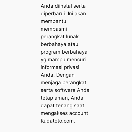
Anda diinstal serta
diperbarui. Ini akan
membantu
membasmi
perangkat lunak
berbahaya atau
program berbahaya
yg mampu mencuri
informasi privasi
Anda. Dengan
menjaga perangkat
serta software Anda
tetap aman, Anda
dapat tenang saat
mengakses account
Kudatoto.com.