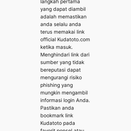
langkah pertama
yang dapat diambil
adalah memastikan
anda selalu anda
terus memakai link
official Kudatoto.com
ketika masuk.
Menghindari link dari
sumber yang tidak
bereputasi dapat
mengurangi risiko
phishing yang
mungkin mengambil
informasi login Anda.
Pastikan anda
bookmark link
Kudatoto pada
favorit ponsel atau