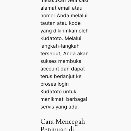
melakukan verifikasi
alamat email atau
nomor Anda melalui
tautan atau kode
yang dikirimkan oleh
Kudatoto. Melalui
langkah-langkah
tersebut, Anda akan
sukses membuka
account dan dapat
terus berlanjut ke
proses login
Kudatoto untuk
menikmati berbagai
servis yang ada.
Cara Mencegah
Penipuan di