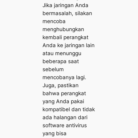
Jika jaringan Anda
bermasalah, silakan
mencoba
menghubungkan
kembali perangkat
Anda ke jaringan lain
atau menunggu
beberapa saat
sebelum
mencobanya lagi.
Juga, pastikan
bahwa perangkat
yang Anda pakai
kompatibel dan tidak
ada halangan dari
software antivirus
yang bisa