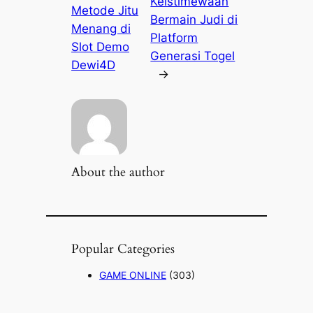
Keistimewaan
Metode Jitu
Bermain Judi di
Menang di
Platform
Slot Demo
Generasi Togel
Dewi4D
→
About the author
Popular Categories
GAME ONLINE
(303)