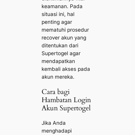
keamanan. Pada
situasi ini, hal
penting agar
mematuhi prosedur
recover akun yang
ditentukan dari
Supertogel agar
mendapatkan
kembali akses pada
akun mereka.
Cara bagi
Hambatan Login
Akun Supertogel
Jika Anda
menghadapi