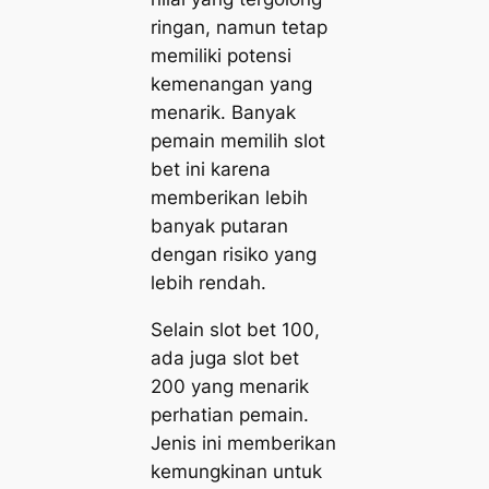
ringan, namun tetap
memiliki potensi
kemenangan yang
menarik. Banyak
pemain memilih slot
bet ini karena
memberikan lebih
banyak putaran
dengan risiko yang
lebih rendah.
Selain slot bet 100,
ada juga slot bet
200 yang menarik
perhatian pemain.
Jenis ini memberikan
kemungkinan untuk