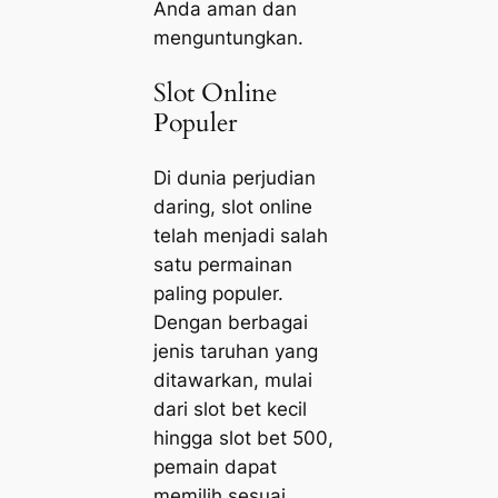
Anda aman dan
menguntungkan.
Slot Online
Populer
Di dunia perjudian
daring, slot online
telah menjadi salah
satu permainan
paling populer.
Dengan berbagai
jenis taruhan yang
ditawarkan, mulai
dari slot bet kecil
hingga slot bet 500,
pemain dapat
memilih sesuai