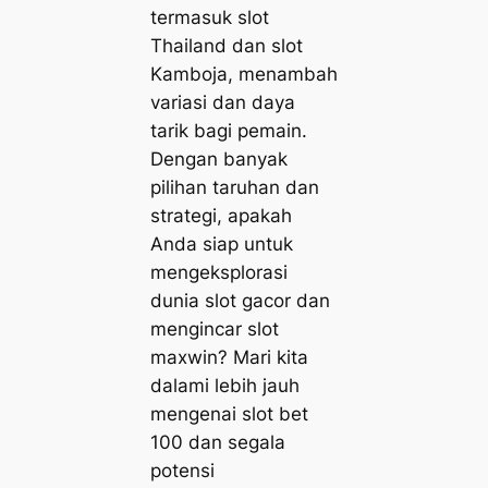
termasuk slot
Thailand dan slot
Kamboja, menambah
variasi dan daya
tarik bagi pemain.
Dengan banyak
pilihan taruhan dan
strategi, apakah
Anda siap untuk
mengeksplorasi
dunia slot gacor dan
mengincar slot
maxwin? Mari kita
dalami lebih jauh
mengenai slot bet
100 dan segala
potensi