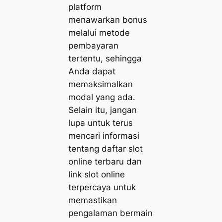
platform
menawarkan bonus
melalui metode
pembayaran
tertentu, sehingga
Anda dapat
memaksimalkan
modal yang ada.
Selain itu, jangan
lupa untuk terus
mencari informasi
tentang daftar slot
online terbaru dan
link slot online
terpercaya untuk
memastikan
pengalaman bermain