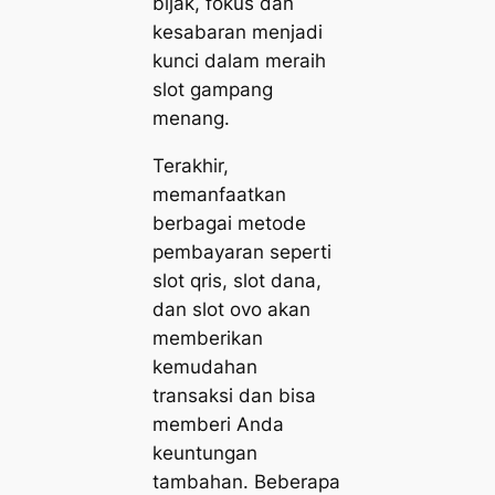
bijak, fokus dan
kesabaran menjadi
kunci dalam meraih
slot gampang
menang.
Terakhir,
memanfaatkan
berbagai metode
pembayaran seperti
slot qris, slot dana,
dan slot ovo akan
memberikan
kemudahan
transaksi dan bisa
memberi Anda
keuntungan
tambahan. Beberapa