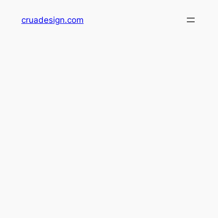
Skip
cruadesign.com
to
content