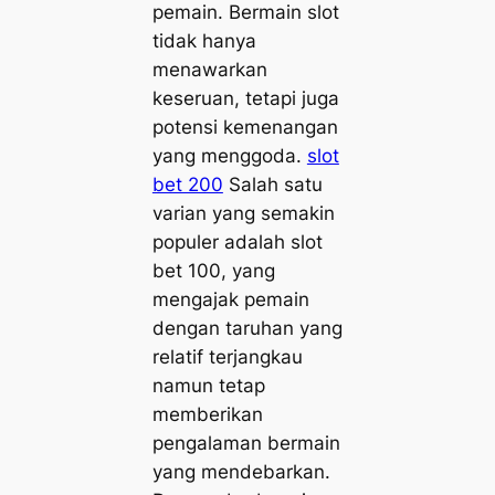
pemain. Bermain slot
tidak hanya
menawarkan
keseruan, tetapi juga
potensi kemenangan
yang menggoda.
slot
bet 200
Salah satu
varian yang semakin
populer adalah slot
bet 100, yang
mengajak pemain
dengan taruhan yang
relatif terjangkau
namun tetap
memberikan
pengalaman bermain
yang mendebarkan.