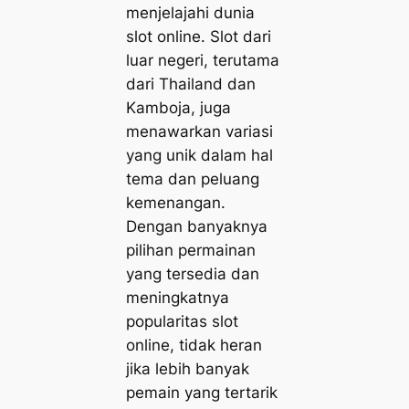
menjelajahi dunia
slot online. Slot dari
luar negeri, terutama
dari Thailand dan
Kamboja, juga
menawarkan variasi
yang unik dalam hal
tema dan peluang
kemenangan.
Dengan banyaknya
pilihan permainan
yang tersedia dan
meningkatnya
popularitas slot
online, tidak heran
jika lebih banyak
pemain yang tertarik