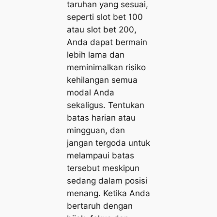
taruhan yang sesuai,
seperti slot bet 100
atau slot bet 200,
Anda dapat bermain
lebih lama dan
meminimalkan risiko
kehilangan semua
modal Anda
sekaligus. Tentukan
batas harian atau
mingguan, dan
jangan tergoda untuk
melampaui batas
tersebut meskipun
sedang dalam posisi
menang. Ketika Anda
bertaruh dengan