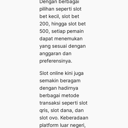
Dengan berbagai
pilihan seperti slot
bet kecil, slot bet
200, hingga slot bet
500, setiap pemain
dapat menemukan
yang sesuai dengan
anggaran dan
preferensinya.
Slot online kini juga
semakin beragam
dengan hadirnya
berbagai metode
transaksi seperti slot
qris, slot dana, dan
slot ovo. Keberadaan
platform luar negeri,