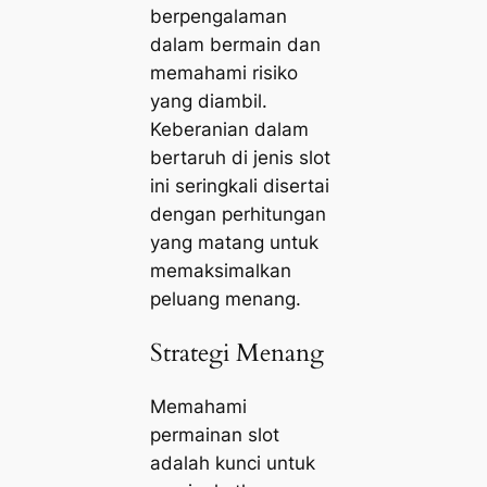
berpengalaman
dalam bermain dan
memahami risiko
yang diambil.
Keberanian dalam
bertaruh di jenis slot
ini seringkali disertai
dengan perhitungan
yang matang untuk
memaksimalkan
peluang menang.
Strategi Menang
Memahami
permainan slot
adalah kunci untuk