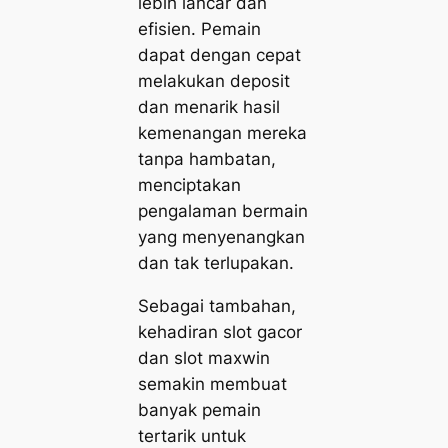
lebih lancar dan
efisien. Pemain
dapat dengan cepat
melakukan deposit
dan menarik hasil
kemenangan mereka
tanpa hambatan,
menciptakan
pengalaman bermain
yang menyenangkan
dan tak terlupakan.
Sebagai tambahan,
kehadiran slot gacor
dan slot maxwin
semakin membuat
banyak pemain
tertarik untuk