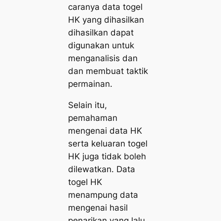
caranya data togel
HK yang dihasilkan
dihasilkan dapat
digunakan untuk
menganalisis dan
dan membuat taktik
permainan.
Selain itu,
pemahaman
mengenai data HK
serta keluaran togel
HK juga tidak boleh
dilewatkan. Data
togel HK
menampung data
mengenai hasil
penarikan yang lalu