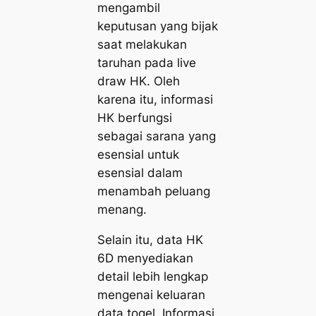
mengambil
keputusan yang bijak
saat melakukan
taruhan pada live
draw HK. Oleh
karena itu, informasi
HK berfungsi
sebagai sarana yang
esensial untuk
esensial dalam
menambah peluang
menang.
Selain itu, data HK
6D menyediakan
detail lebih lengkap
mengenai keluaran
data togel. Informasi