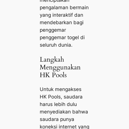
menciptakan
pengalaman bermain
yang interaktif dan
mendebarkan bagi
penggemar
penggemar togel di
seluruh dunia.
Langkah
Menggunakan
HK Pools
Untuk mengakses
HK Pools, saudara
harus lebih dulu
menyediakan bahwa
saudara punya
koneksi internet yang