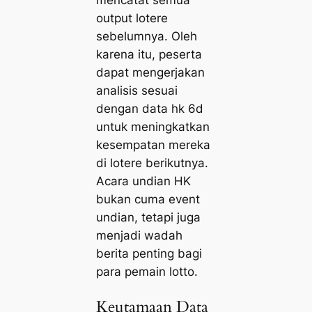
mencatat semua
output lotere
sebelumnya. Oleh
karena itu, peserta
dapat mengerjakan
analisis sesuai
dengan data hk 6d
untuk meningkatkan
kesempatan mereka
di lotere berikutnya.
Acara undian HK
bukan cuma event
undian, tetapi juga
menjadi wadah
berita penting bagi
para pemain lotto.
Keutamaan Data