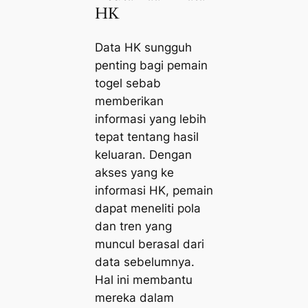
HK
Data HK sungguh
penting bagi pemain
togel sebab
memberikan
informasi yang lebih
tepat tentang hasil
keluaran. Dengan
akses yang ke
informasi HK, pemain
dapat meneliti pola
dan tren yang
muncul berasal dari
data sebelumnya.
Hal ini membantu
mereka dalam