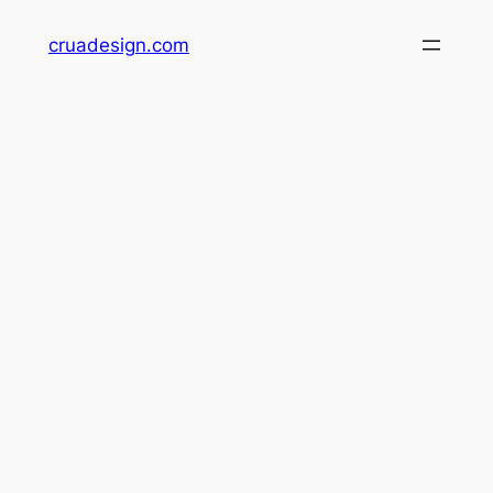
Skip
cruadesign.com
to
content