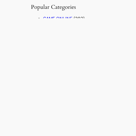
Popular Categories
GAME ONLINE
(303)
Useful Links
Links I found useful and wanted to
share.
Latest inflation report
Financial apps for families
Search the website