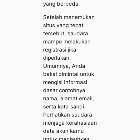
yang berbeda.
Setelah menemukan
situs yang tepat
tersebut, saudara
mampu melakukan
registrasi jika
diperlukan.
Umumnya, Anda
bakal dimintai untuk
mengisi informasi
dasar contohnya
nama, alamat email,
serta kata sandi.
Perhatikan saudara
menjaga kerahasiaan
data akun kamu
untuk menjauhkan