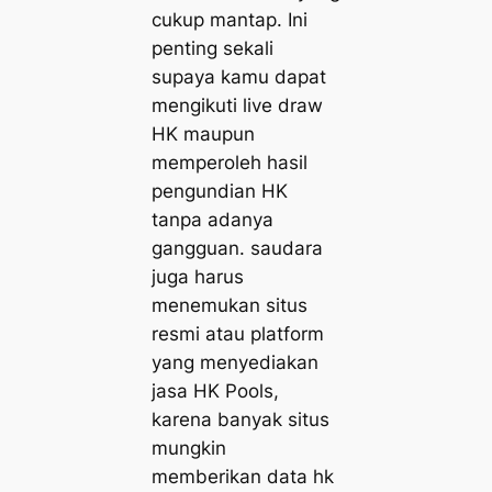
cukup mantap. Ini
penting sekali
supaya kamu dapat
mengikuti live draw
HK maupun
memperoleh hasil
pengundian HK
tanpa adanya
gangguan. saudara
juga harus
menemukan situs
resmi atau platform
yang menyediakan
jasa HK Pools,
karena banyak situs
mungkin
memberikan data hk