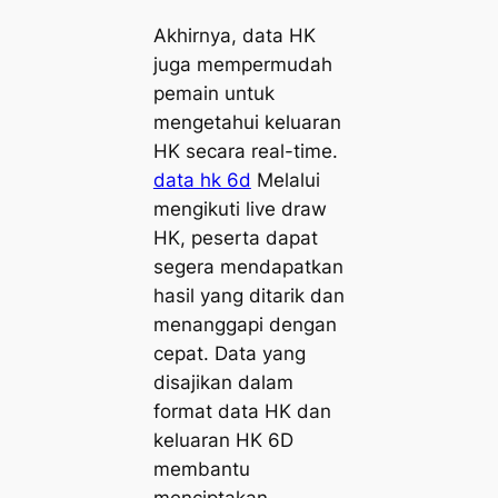
Akhirnya, data HK
juga mempermudah
pemain untuk
mengetahui keluaran
HK secara real-time.
data hk 6d
Melalui
mengikuti live draw
HK, peserta dapat
segera mendapatkan
hasil yang ditarik dan
menanggapi dengan
cepat. Data yang
disajikan dalam
format data HK dan
keluaran HK 6D
membantu