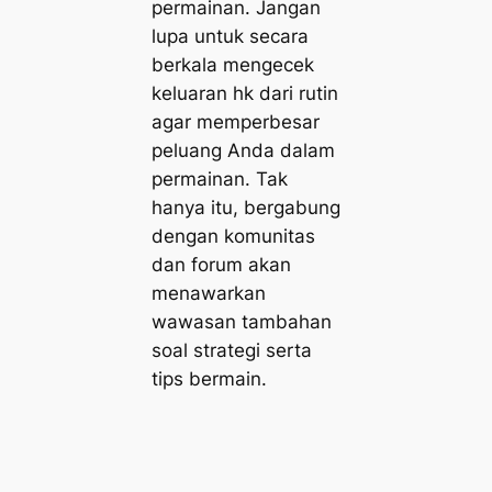
permainan. Jangan
lupa untuk secara
berkala mengecek
keluaran hk dari rutin
agar memperbesar
peluang Anda dalam
permainan. Tak
hanya itu, bergabung
dengan komunitas
dan forum akan
menawarkan
wawasan tambahan
soal strategi serta
tips bermain.