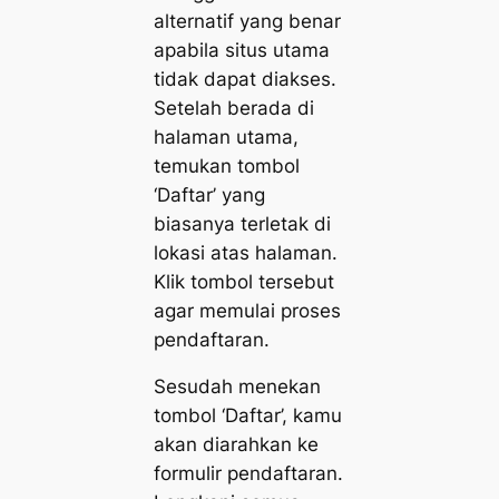
alternatif yang benar
apabila situs utama
tidak dapat diakses.
Setelah berada di
halaman utama,
temukan tombol
‘Daftar’ yang
biasanya terletak di
lokasi atas halaman.
Klik tombol tersebut
agar memulai proses
pendaftaran.
Sesudah menekan
tombol ‘Daftar’, kamu
akan diarahkan ke
formulir pendaftaran.