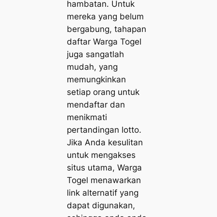
hambatan. Untuk
mereka yang belum
bergabung, tahapan
daftar Warga Togel
juga sangatlah
mudah, yang
memungkinkan
setiap orang untuk
mendaftar dan
menikmati
pertandingan lotto.
Jika Anda kesulitan
untuk mengakses
situs utama, Warga
Togel menawarkan
link alternatif yang
dapat digunakan,