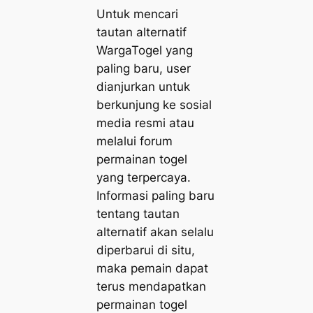
Untuk mencari
tautan alternatif
WargaTogel yang
paling baru, user
dianjurkan untuk
berkunjung ke sosial
media resmi atau
melalui forum
permainan togel
yang terpercaya.
Informasi paling baru
tentang tautan
alternatif akan selalu
diperbarui di situ,
maka pemain dapat
terus mendapatkan
permainan togel