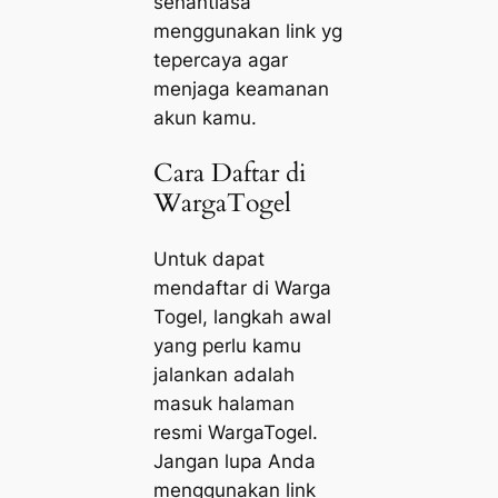
senantiasa
menggunakan link yg
tepercaya agar
menjaga keamanan
akun kamu.
Cara Daftar di
WargaTogel
Untuk dapat
mendaftar di Warga
Togel, langkah awal
yang perlu kamu
jalankan adalah
masuk halaman
resmi WargaTogel.
Jangan lupa Anda
menggunakan link