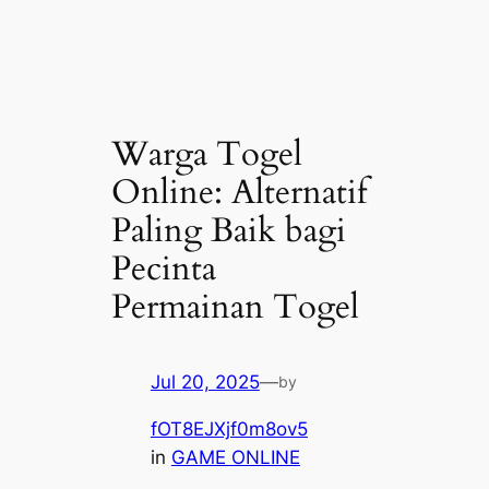
Warga Togel
Online: Alternatif
Paling Baik bagi
Pecinta
Permainan Togel
Jul 20, 2025
—
by
fOT8EJXjf0m8ov5
in
GAME ONLINE