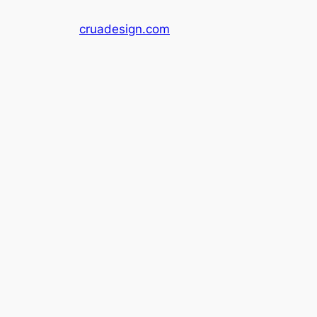
Skip
cruadesign.com
to
content