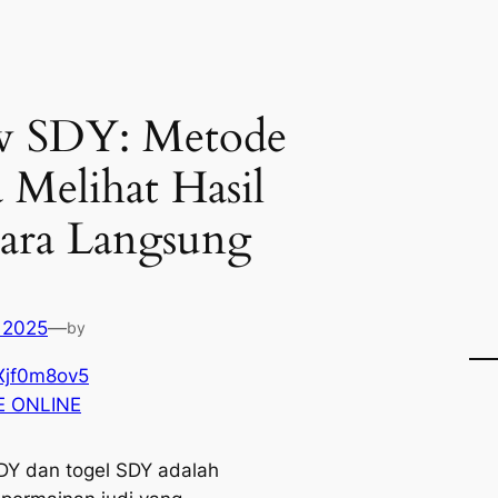
w SDY: Metode
 Melihat Hasil
cara Langsung
 2025
—
by
Xjf0m8ov5
 ONLINE
DY dan togel SDY adalah