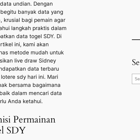
 data undian. Dengan
begitu banyak data yang
a, krusial bagi pemain agar
hui langkah praktis dalam
tkan data togel SDY. Di
tikel ini, kami akan
as metode mudah untuk
Se
ikan live draw Sidney
dapatkan data terbaru
lotere sdy hari ini. Mari
S
imak bersama bagaimana
e
rbaik dalam mencari data
a
rlu Anda ketahui.
r
c
nisi Permainan
h
el SDY