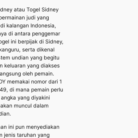
idney atau Togel Sidney
permainan judi yang
 di kalangan Indonesia,
ya di antara penggemar
ogel ini berpijak di Sidney,
kanguru, serta dikenal
stem undian yang begitu
an keluaran yang diakses
langsung oleh pemain.
DY memakai nomor dari 1
49, di mana pemain perlu
 angka yang diyakini
 akan muncul dalam
ian.
an ini pun menyediakan
 jenis taruhan yang