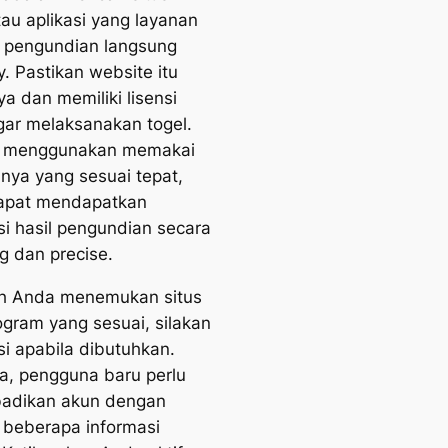
tau aplikasi yang layanan
 pengundian langsung
y. Pastikan website itu
ya dan memiliki lisensi
gar melaksanakan togel.
 menggunakan memakai
ya yang sesuai tepat,
apat mendapatkan
si hasil pengundian secara
g dan precise.
h Anda menemukan situs
ogram yang sesuai, silakan
si apabila dibutuhkan.
a, pengguna baru perlu
adikan akun dengan
 beberapa informasi