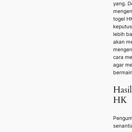
yang. D
mengena
togel H
keputus
lebih ba
akan me
mengena
cara me
agar m
bermain
Hasi
HK
Pengumu
senanti