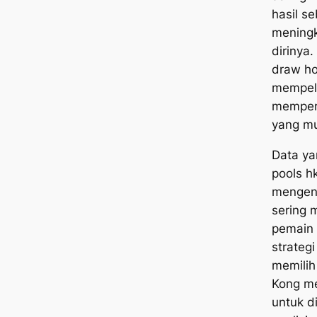
hasil s
mening
dirinya
draw h
mempela
memper
yang mu
Data ya
pools h
mengen
sering 
pemain
strategi
memilih
Kong me
untuk d