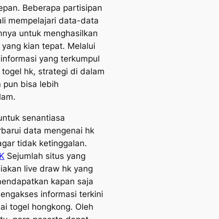
pan. Beberapa partisipan
ali mempelajari data-data
nya untuk menghasilkan
 yang kian tepat. Melalui
informasi yang terkumpul
e togel hk, strategi di dalam
 pun bisa lebih
lam.
 untuk senantiasa
barui data mengenai hk
 agar tidak ketinggalan.
K
Sejumlah situs yang
akan live draw hk yang
endapatkan kapan saja
engakses informasi terkini
i togel hongkong. Oleh