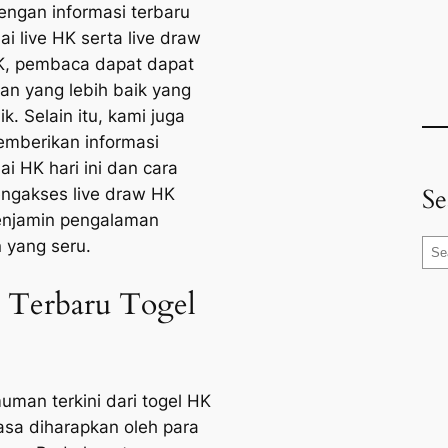
engan informasi terbaru
i live HK serta live draw
K, pembaca dapat dapat
an yang lebih baik yang
ik. Selain itu, kami juga
mberikan informasi
i HK hari ini dan cara
Se
ngakses live draw HK
enjamin pengalaman
 yang seru.
S
e
l Terbaru Togel
a
r
c
h
man terkini dari togel HK
asa diharapkan oleh para