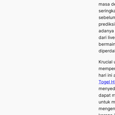
masa de
seringk
sebelum
prediksi
adanya 
dari liv
bermain
diperda
Krucial
memper
hari ini
Togel H
menyedi
dapat m
untuk m
mengena