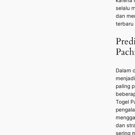
karena 
selalu
dan me
terbaru
Pred
Pach
Dalam d
menjadi
paling 
beberap
Togel 
pengal
mengga
dan str
sering m