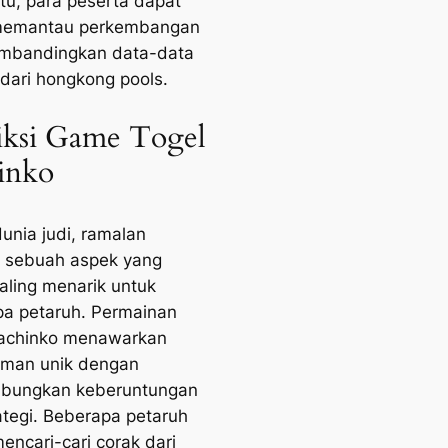
itu, para peserta dapat
 memantau perkembangan
mbandingkan data-data
 dari hongkong pools.
iksi Game Togel
inko
unia judi, ramalan
 sebuah aspek yang
paling menarik untuk
a petaruh. Permainan
Pachinko menawarkan
aman unik dengan
bungkan keberuntungan
ategi. Beberapa petaruh
encari-cari corak dari