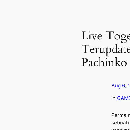
Live Toge
Terupdat
Pachinko
Aug 6, 
in
GAME
Permain
sebuah 