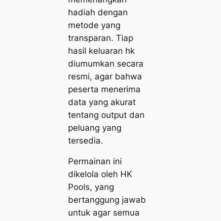
hadiah dengan
metode yang
transparan. Tiap
hasil keluaran hk
diumumkan secara
resmi, agar bahwa
peserta menerima
data yang akurat
tentang output dan
peluang yang
tersedia.
Permainan ini
dikelola oleh HK
Pools, yang
bertanggung jawab
untuk agar semua