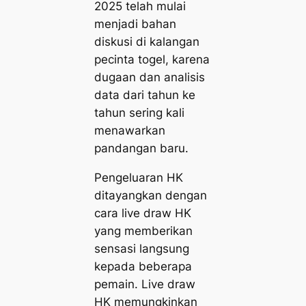
2025 telah mulai
menjadi bahan
diskusi di kalangan
pecinta togel, karena
dugaan dan analisis
data dari tahun ke
tahun sering kali
menawarkan
pandangan baru.
Pengeluaran HK
ditayangkan dengan
cara live draw HK
yang memberikan
sensasi langsung
kepada beberapa
pemain. Live draw
HK memungkinkan