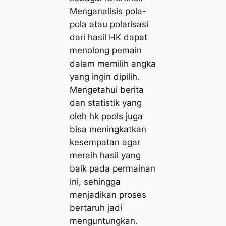
Menganalisis pola-
pola atau polarisasi
dari hasil HK dapat
menolong pemain
dalam memilih angka
yang ingin dipilih.
Mengetahui berita
dan statistik yang
oleh hk pools juga
bisa meningkatkan
kesempatan agar
meraih hasil yang
baik pada permainan
ini, sehingga
menjadikan proses
bertaruh jadi
menguntungkan.