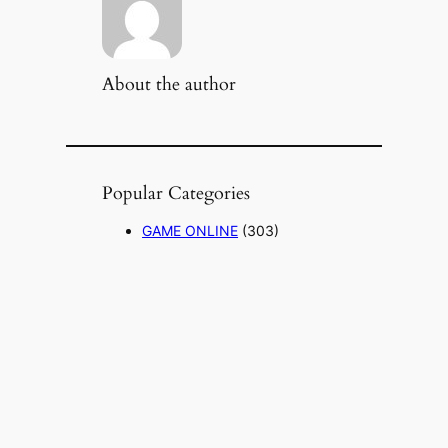
About the author
Popular Categories
GAME ONLINE
(303)
Useful Links
Links I found useful and wanted to
share.