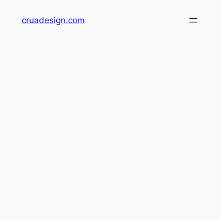
Skip
cruadesign.com
to
content