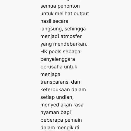
semua penonton
untuk melihat output
hasil secara
langsung, sehingga
menjadi atmosfer
yang mendebarkan.
HK pools sebagai
penyelenggara
berusaha untuk
menjaga
transparansi dan
keterbukaan dalam
setiap undian,
menyediakan rasa
nyaman bagi
beberapa pemain
dalam mengikuti