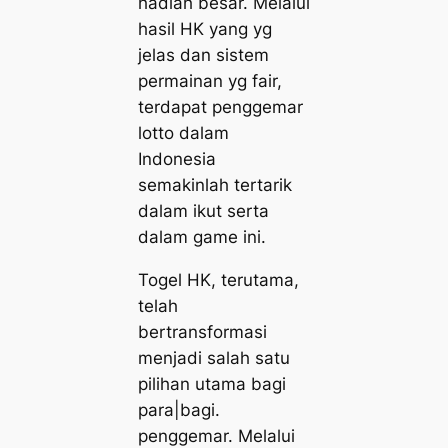
hadiah besar. Melalui
hasil HK yang yg
jelas dan sistem
permainan yg fair,
terdapat penggemar
lotto dalam
Indonesia
semakinlah tertarik
dalam ikut serta
dalam game ini.
Togel HK, terutama,
telah
bertransformasi
menjadi salah satu
pilihan utama bagi
para|bagi.
penggemar. Melalui