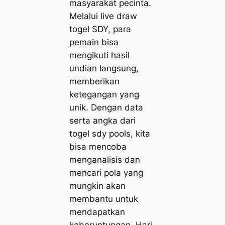
masyarakat pecinta.
Melalui live draw
togel SDY, para
pemain bisa
mengikuti hasil
undian langsung,
memberikan
ketegangan yang
unik. Dengan data
serta angka dari
togel sdy pools, kita
bisa mencoba
menganalisis dan
mencari pola yang
mungkin akan
membantu untuk
mendapatkan
keberuntungan. Hari