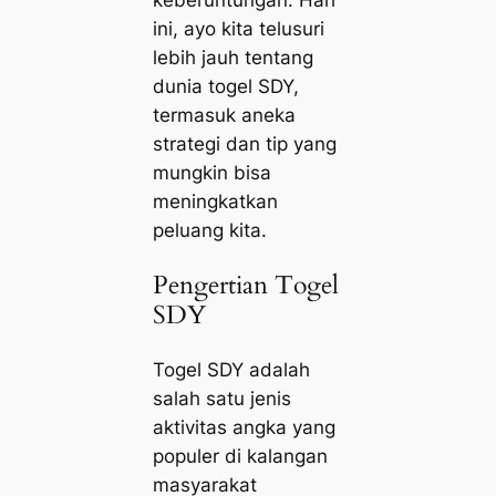
ini, ayo kita telusuri
lebih jauh tentang
dunia togel SDY,
termasuk aneka
strategi dan tip yang
mungkin bisa
meningkatkan
peluang kita.
Pengertian Togel
SDY
Togel SDY adalah
salah satu jenis
aktivitas angka yang
populer di kalangan
masyarakat