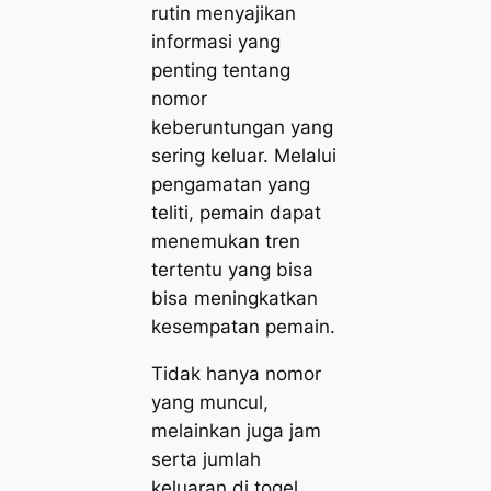
rutin menyajikan
informasi yang
penting tentang
nomor
keberuntungan yang
sering keluar. Melalui
pengamatan yang
teliti, pemain dapat
menemukan tren
tertentu yang bisa
bisa meningkatkan
kesempatan pemain.
Tidak hanya nomor
yang muncul,
melainkan juga jam
serta jumlah
keluaran di togel