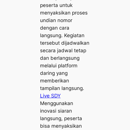
peserta untuk
menyaksikan proses
undian nomor
dengan cara
langsung. Kegiatan
tersebut dijadwalkan
secara jadwal tetap
dan berlangsung
melalui platform
daring yang
memberikan
tampilan langsung.
Live SDY
Menggunakan
inovasi siaran
langsung, peserta
bisa menyaksikan