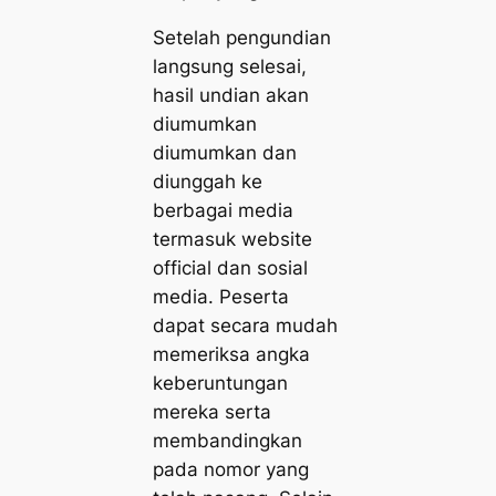
Setelah pengundian
langsung selesai,
hasil undian akan
diumumkan
diumumkan dan
diunggah ke
berbagai media
termasuk website
official dan sosial
media. Peserta
dapat secara mudah
memeriksa angka
keberuntungan
mereka serta
membandingkan
pada nomor yang