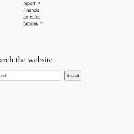
report
Financial
apps for
families
arch the website
Search