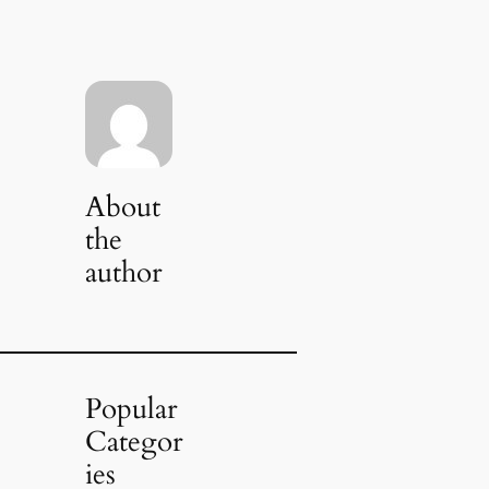
About
the
author
Popular
Categor
ies