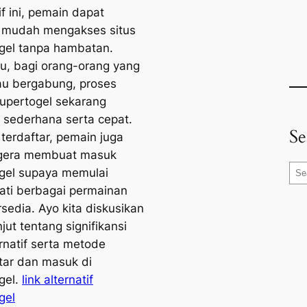
if ini, pemain dapat
 mudah mengakses situs
gel tanpa hambatan.
itu, bagi orang-orang yang
u bergabung, proses
supertogel sekarang
 sederhana serta cepat.
Se
 terdaftar, pemain juga
egera membuat masuk
S
gel supaya memulai
e
ti berbagai permainan
a
rsedia. Ayo kita diskusikan
r
njut tentang signifikansi
c
ernatif serta metode
h
ar dan masuk di
gel.
link alternatif
gel