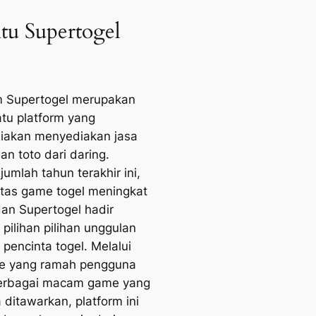
itu Supertogel
m Supertogel merupakan
atu platform yang
iakan menyediakan jasa
an toto dari daring.
umlah tahun terakhir ini,
itas game togel meningkat
dan Supertogel hadir
 pilihan pilihan unggulan
 pencinta togel. Melalui
ce yang ramah pengguna
berbagai macam game yang
 ditawarkan, platform ini