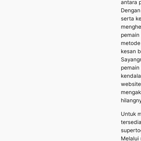
antara p
Dengan 
serta k
mengher
pemain 
metode
kesan b
Sayangn
pemain
kendal
website
mengaki
hilangn
Untuk m
tersedia
supertog
Melalui