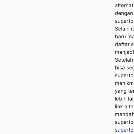
alternat
dengan
superto
Selain 
baru ma
daftar 
menjadi
Setelah
bisa s
superto
menikma
yang te
lebih la
link alt
mendaft
superto
superto