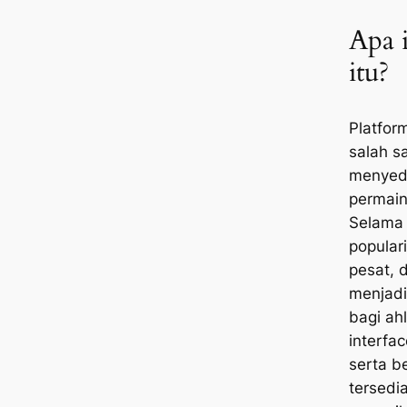
Apa 
itu?
Platfor
salah s
menyed
permain
Selama j
popular
pesat, 
menjadi
bagi ahl
interfa
serta 
tersedia