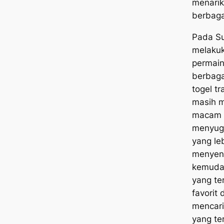
menarik
berbaga
Pada Su
melakuk
permain
berbaga
togel tr
masih 
macam 
menyug
yang le
menyen
kemuda
yang te
favorit
mencar
yang te