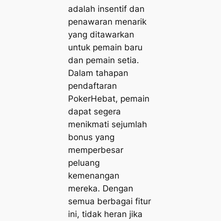
adalah insentif dan
penawaran menarik
yang ditawarkan
untuk pemain baru
dan pemain setia.
Dalam tahapan
pendaftaran
PokerHebat, pemain
dapat segera
menikmati sejumlah
bonus yang
memperbesar
peluang
kemenangan
mereka. Dengan
semua berbagai fitur
ini, tidak heran jika