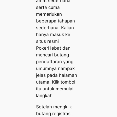
amat sederhana
serta cuma
memerlukan
beberapa tahapan
sederhana. Kalian
hanya masuk ke
situs resmi
PokerHebat dan
mencari butang
pendaftaran yang
umumnya nampak
jelas pada halaman
utama. Klik tombol
itu untuk memulai
langkah.
Setelah mengklik
butang registrasi,