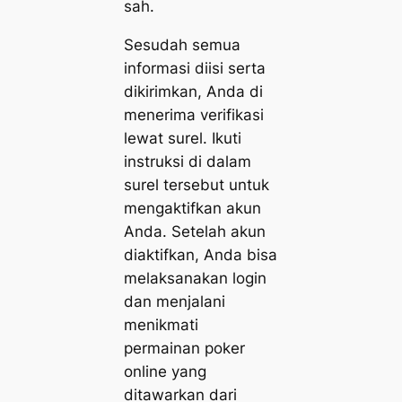
sah.
Sesudah semua
informasi diisi serta
dikirimkan, Anda di
menerima verifikasi
lewat surel. Ikuti
instruksi di dalam
surel tersebut untuk
mengaktifkan akun
Anda. Setelah akun
diaktifkan, Anda bisa
melaksanakan login
dan menjalani
menikmati
permainan poker
online yang
ditawarkan dari