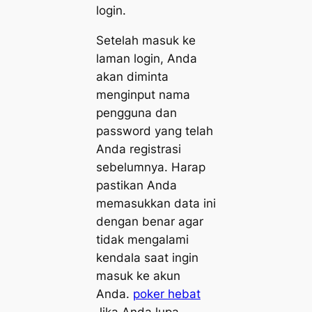
login.
Setelah masuk ke
laman login, Anda
akan diminta
menginput nama
pengguna dan
password yang telah
Anda registrasi
sebelumnya. Harap
pastikan Anda
memasukkan data ini
dengan benar agar
tidak mengalami
kendala saat ingin
masuk ke akun
Anda.
poker hebat