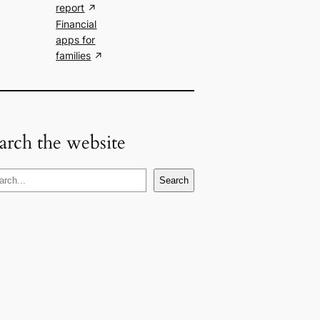
report
Financial
apps for
families
arch the website
Search