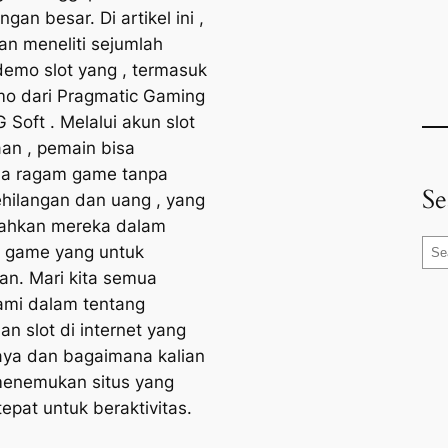
an besar. Di artikel ini ,
an meneliti sejumlah
 demo slot yang , termasuk
mo dari Pragmatic Gaming
 Soft . Melalui akun slot
an , pemain bisa
a ragam game tanpa
Se
kehilangan dan uang , yang
hkan mereka dalam
S
 game yang untuk
e
an. Mari kita semua
a
mi dalam tentang
r
an slot di internet yang
c
aya dan bagaimana kalian
h
menemukan situs yang
epat untuk beraktivitas.