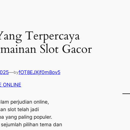
Yang Terpercaya
mainan Slot Gacor
2025
—
fOT8EJXjf0m8ov5
by
 ONLINE
lam perjudian online,
n slot telah jadi
a yang paling populer.
sejumlah pilihan tema dan