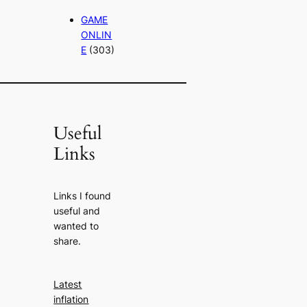
GAME
ONLIN
E
(303)
Useful
Links
Links I found
useful and
wanted to
share.
Latest
inflation