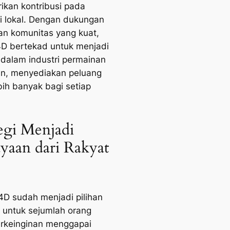
kan kontribusi pada
 lokal. Dengan dukungan
n komunitas yang kuat,
D bertekad untuk menjadi
 dalam industri permainan
an, menyediakan peluang
bih banyak bagi setiap
tegi Menjadi
yaan dari Rakyat
4D sudah menjadi pilihan
 untuk sejumlah orang
rkeinginan menggapai