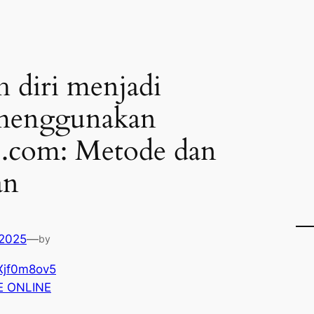
 diri menjadi
menggunakan
.com: Metode dan
an
 2025
—
by
Xjf0m8ov5
 ONLINE