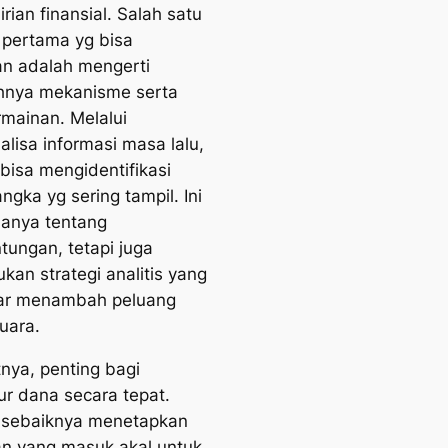
rian finansial. Salah satu
i pertama yg bisa
an adalah mengerti
hnya mekanisme serta
rmainan. Melalui
lisa informasi masa lalu,
bisa mengidentifikasi
ngka yg sering tampil. Ini
anya tentang
tungan, tetapi juga
kan strategi analitis yang
gar menambah peluang
uara.
tnya, penting bagi
r dana secara tepat.
 sebaiknya menetapkan
n yang masuk akal untuk