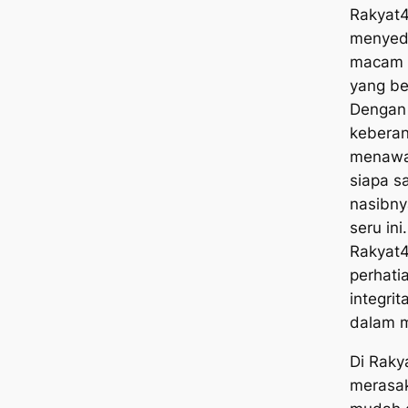
Rakyat4
menyed
macam 
yang be
Dengan 
keberan
menawa
siapa s
nasibny
seru in
Rakyat
perhati
integri
dalam 
Di Raky
merasa