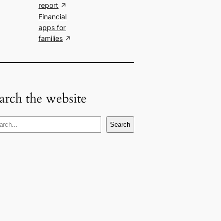
report
Financial
apps for
families
arch the website
Search