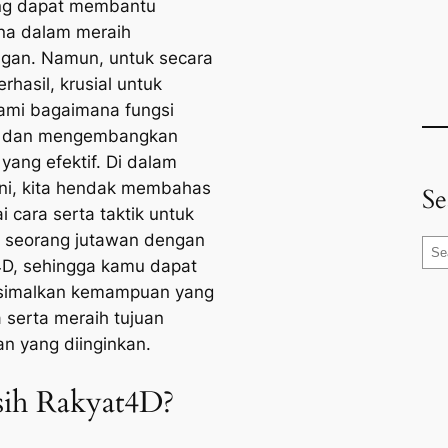
ang dapat membantu
na dalam meraih
gan. Namun, untuk secara
rhasil, krusial untuk
mi bagaimana fungsi
ni dan mengembangkan
 yang efektif. Di dalam
 ini, kita hendak membahas
Se
i cara serta taktik untuk
 seorang jutawan dengan
S
D, sehingga kamu dapat
e
imalkan kemampuan yang
a
a serta meraih tujuan
r
n yang diinginkan.
c
h
sih Rakyat4D?