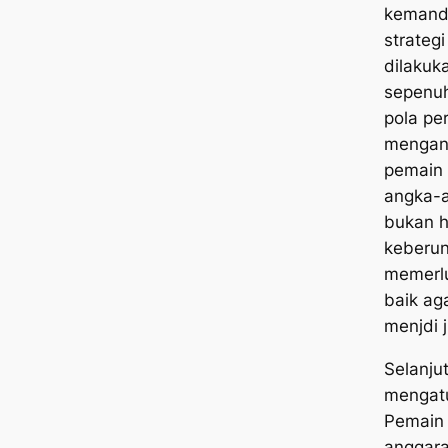
kemandi
strateg
dilakuk
sepenu
pola pe
mengana
pemain 
angka-a
bukan h
keberun
memerlu
baik a
menjdi j
Selanju
mengatu
Pemain
anggara