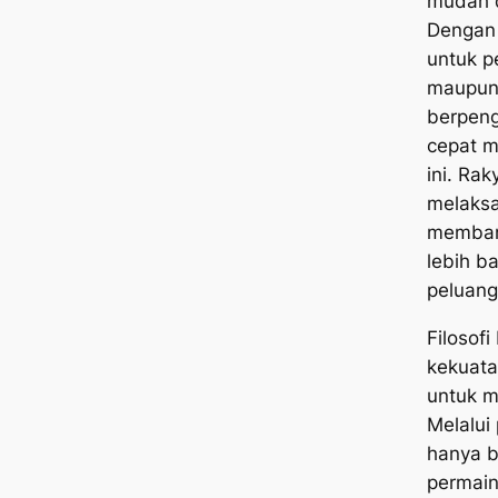
mudah 
Dengan
untuk p
maupun
berpen
cepat m
ini. Rak
melaksa
memban
lebih b
peluang
Filosof
kekuat
untuk m
Melalui 
hanya b
permain