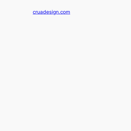
Skip
cruadesign.com
to
content