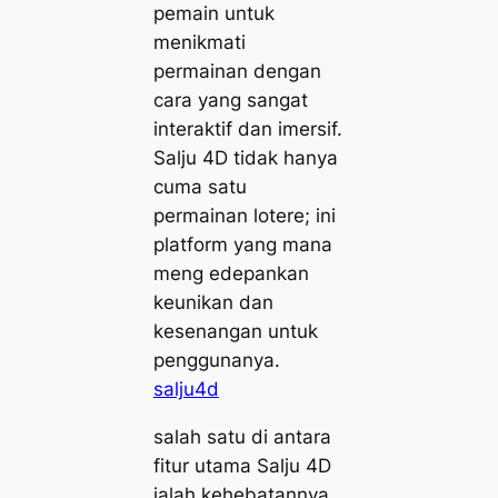
pemain untuk
menikmati
permainan dengan
cara yang sangat
interaktif dan imersif.
Salju 4D tidak hanya
cuma satu
permainan lotere; ini
platform yang mana
meng edepankan
keunikan dan
kesenangan untuk
penggunanya.
salju4d
salah satu di antara
fitur utama Salju 4D
ialah kehebatannya