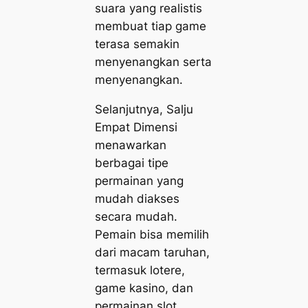
suara yang realistis
membuat tiap game
terasa semakin
menyenangkan serta
menyenangkan.
Selanjutnya, Salju
Empat Dimensi
menawarkan
berbagai tipe
permainan yang
mudah diakses
secara mudah.
Pemain bisa memilih
dari macam taruhan,
termasuk lotere,
game kasino, dan
permainan slot.