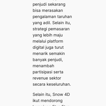
penjudi sekarang
bisa merasakan
pengalaman taruhan
yang adil. Selain itu,
strategi pemasaran
yang lebih maju
melalui platform
digital juga turut
menarik semakin
banyak penjudi,
menambah
partisipasi serta
revenue sektor
secara keseluruhan.
Selain itu, Snow 4D
ikut mendorong