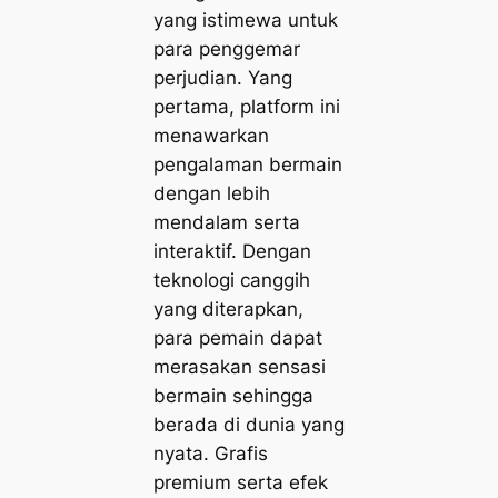
yang istimewa untuk
para penggemar
perjudian. Yang
pertama, platform ini
menawarkan
pengalaman bermain
dengan lebih
mendalam serta
interaktif. Dengan
teknologi canggih
yang diterapkan,
para pemain dapat
merasakan sensasi
bermain sehingga
berada di dunia yang
nyata. Grafis
premium serta efek