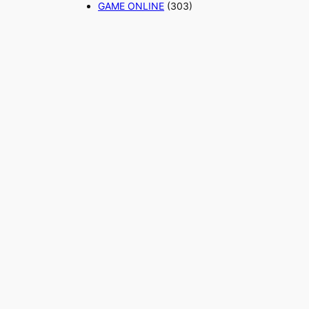
GAME ONLINE
(303)
Useful Links
Links I found useful and wanted to
share.
Latest inflation report
Financial apps for families
Search the website
S
Search