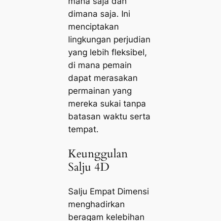
mana saja dan
dimana saja. Ini
menciptakan
lingkungan perjudian
yang lebih fleksibel,
di mana pemain
dapat merasakan
permainan yang
mereka sukai tanpa
batasan waktu serta
tempat.
Keunggulan
Salju 4D
Salju Empat Dimensi
menghadirkan
beragam kelebihan