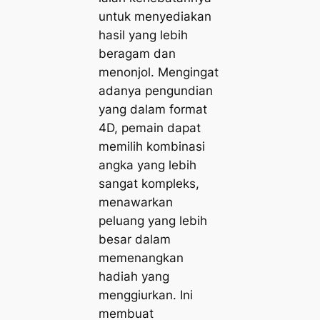
untuk menyediakan
hasil yang lebih
beragam dan
menonjol. Mengingat
adanya pengundian
yang dalam format
4D, pemain dapat
memilih kombinasi
angka yang lebih
sangat kompleks,
menawarkan
peluang yang lebih
besar dalam
memenangkan
hadiah yang
menggiurkan. Ini
membuat