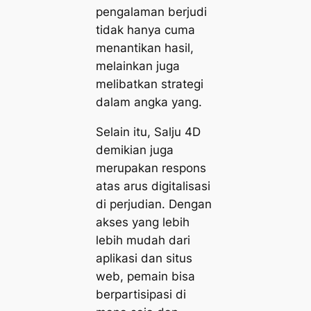
pengalaman berjudi
tidak hanya cuma
menantikan hasil,
melainkan juga
melibatkan strategi
dalam angka yang.
Selain itu, Salju 4D
demikian juga
merupakan respons
atas arus digitalisasi
di perjudian. Dengan
akses yang lebih
lebih mudah dari
aplikasi dan situs
web, pemain bisa
berpartisipasi di