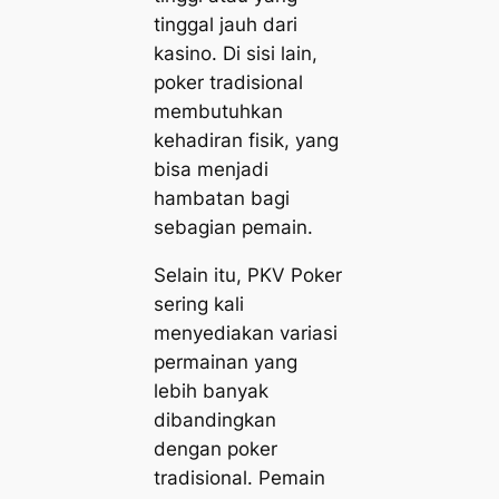
tinggal jauh dari
kasino. Di sisi lain,
poker tradisional
membutuhkan
kehadiran fisik, yang
bisa menjadi
hambatan bagi
sebagian pemain.
Selain itu, PKV Poker
sering kali
menyediakan variasi
permainan yang
lebih banyak
dibandingkan
dengan poker
tradisional. Pemain