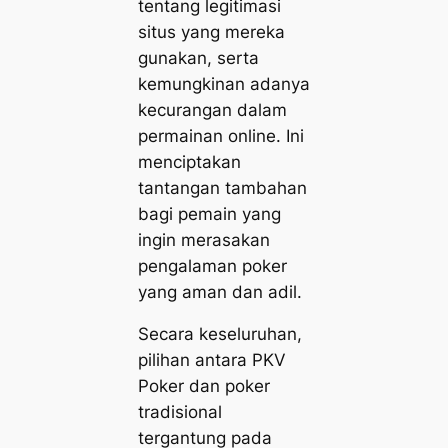
tentang legitimasi
situs yang mereka
gunakan, serta
kemungkinan adanya
kecurangan dalam
permainan online. Ini
menciptakan
tantangan tambahan
bagi pemain yang
ingin merasakan
pengalaman poker
yang aman dan adil.
Secara keseluruhan,
pilihan antara PKV
Poker dan poker
tradisional
tergantung pada