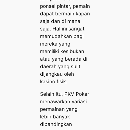
ponsel pintar, pemain
dapat bermain kapan
saja dan di mana
saja. Hal ini sangat
memudahkan bagi
mereka yang
memiliki kesibukan
atau yang berada di
daerah yang sulit
dijangkau oleh
kasino fisik.
Selain itu, PKV Poker
menawarkan variasi
permainan yang
lebih banyak
dibandingkan