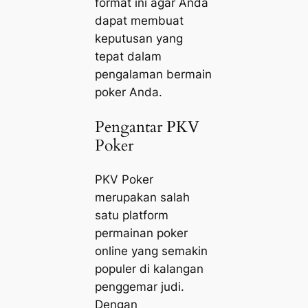
format ini agar Anda
dapat membuat
keputusan yang
tepat dalam
pengalaman bermain
poker Anda.
Pengantar PKV
Poker
PKV Poker
merupakan salah
satu platform
permainan poker
online yang semakin
populer di kalangan
penggemar judi.
Dengan