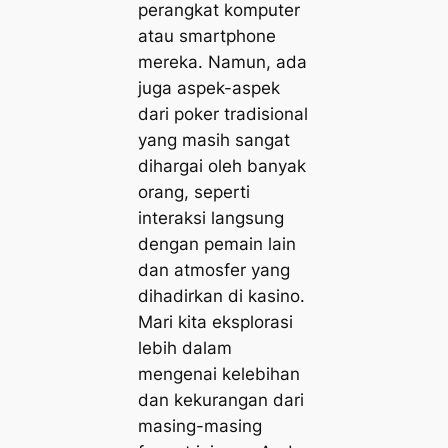
perangkat komputer
atau smartphone
mereka. Namun, ada
juga aspek-aspek
dari poker tradisional
yang masih sangat
dihargai oleh banyak
orang, seperti
interaksi langsung
dengan pemain lain
dan atmosfer yang
dihadirkan di kasino.
Mari kita eksplorasi
lebih dalam
mengenai kelebihan
dan kekurangan dari
masing-masing