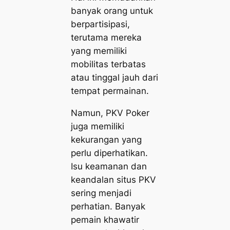
banyak orang untuk
berpartisipasi,
terutama mereka
yang memiliki
mobilitas terbatas
atau tinggal jauh dari
tempat permainan.
Namun, PKV Poker
juga memiliki
kekurangan yang
perlu diperhatikan.
Isu keamanan dan
keandalan situs PKV
sering menjadi
perhatian. Banyak
pemain khawatir