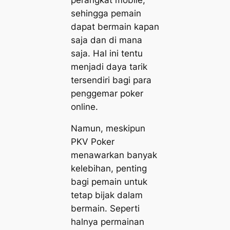
sehingga pemain
dapat bermain kapan
saja dan di mana
saja. Hal ini tentu
menjadi daya tarik
tersendiri bagi para
penggemar poker
online.
Namun, meskipun
PKV Poker
menawarkan banyak
kelebihan, penting
bagi pemain untuk
tetap bijak dalam
bermain. Seperti
halnya permainan