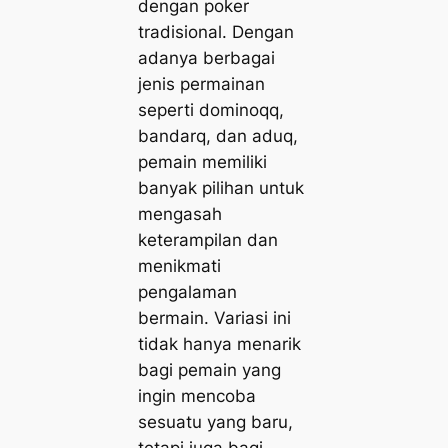
dengan poker
tradisional. Dengan
adanya berbagai
jenis permainan
seperti dominoqq,
bandarq, dan aduq,
pemain memiliki
banyak pilihan untuk
mengasah
keterampilan dan
menikmati
pengalaman
bermain. Variasi ini
tidak hanya menarik
bagi pemain yang
ingin mencoba
sesuatu yang baru,
tetapi juga bagi