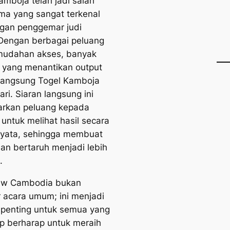
amboja telah jadi salah
ma yang sangat terkenal
ngan penggemar judi
Dengan berbagai peluang
mudahan akses, banyak
u yang menantikan output
langsung Togel Kamboja
ari. Siaran langsung ini
rkan peluang kepada
 untuk melihat hasil secara
yata, sehingga membuat
an bertaruh menjadi lebih
.
raw Cambodia bukan
 acara umum; ini menjadi
penting untuk semua yang
p berharap untuk meraih