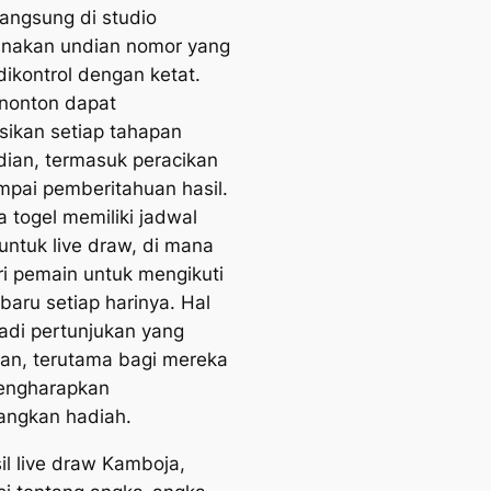
langsung di studio
nakan undian nomor yang
dikontrol dengan ketat.
nonton dapat
ikan setiap tahapan
ian, termasuk peracikan
mpai pemberitahuan hasil.
 togel memiliki jadwal
untuk live draw, di mana
 pemain untuk mengikuti
rbaru setiap harinya. Hal
jadi pertunjukan yang
kan, terutama bagi mereka
engharapkan
ngkan hadiah.
sil live draw Kamboja,