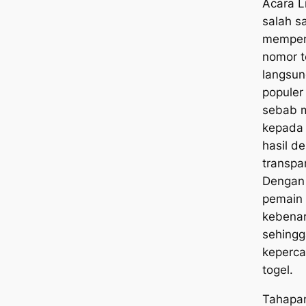
Acara L
salah s
memperl
nomor t
langsung
populer
sebab 
kepada
hasil d
transpa
Dengan 
pemain 
kebenar
sehingg
keperc
togel.
Tahapan