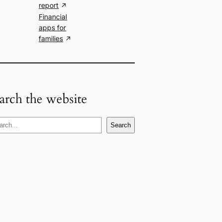
report
Financial
apps for
families
arch the website
Search