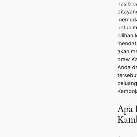
nasib b
ditayan
memuda
untuk m
pilihan 
mendata
akan men
draw K
Anda d
tersebu
peluang
Kamboj
Apa 
Kamb