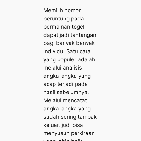
Memilih nomor
beruntung pada
permainan togel
dapat jadi tantangan
bagi banyak banyak
individu. Satu cara
yang populer adalah
melalui analisis
angka-angka yang
acap terjadi pada
hasil sebelumnya.
Melalui mencatat
angka-angka yang
sudah sering tampak
keluar, judi bisa
menyusun perkiraan