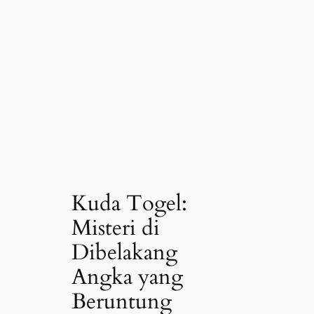
Kuda Togel:
Misteri di
Dibelakang
Angka yang
Beruntung