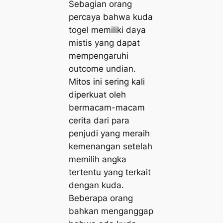
Sebagian orang
percaya bahwa kuda
togel memiliki daya
mistis yang dapat
mempengaruhi
outcome undian.
Mitos ini sering kali
diperkuat oleh
bermacam-macam
cerita dari para
penjudi yang meraih
kemenangan setelah
memilih angka
tertentu yang terkait
dengan kuda.
Beberapa orang
bahkan menganggap