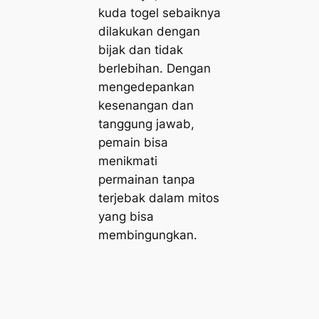
kuda togel sebaiknya
dilakukan dengan
bijak dan tidak
berlebihan. Dengan
mengedepankan
kesenangan dan
tanggung jawab,
pemain bisa
menikmati
permainan tanpa
terjebak dalam mitos
yang bisa
membingungkan.