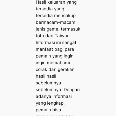
Hasil keluaran yang
tersedia yang
tersedia mencakup
bermacam-macam
jenis game, termasuk
toto dari Taiwan.
Informasi ini sangat
manfaat bagi para
pemain yang ingin
ingin memahami
corak dan gerakan
hasil hasil
sebelumnya
sebelumnya. Dengan
adanya informasi
yang lengkap,
pemain bisa