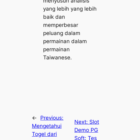
menyusun analisis
yang lebih yang lebih
baik dan
memperbesar
peluang dalam
permainan dalam
permainan
Taiwanese.
←
Previous:
Next:
Slot
Mengetahui
Demo PG
Togel dari
Soft: Tes