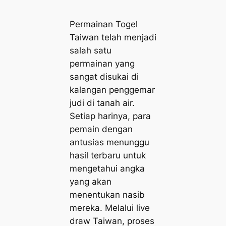
Permainan Togel
Taiwan telah menjadi
salah satu
permainan yang
sangat disukai di
kalangan penggemar
judi di tanah air.
Setiap harinya, para
pemain dengan
antusias menunggu
hasil terbaru untuk
mengetahui angka
yang akan
menentukan nasib
mereka. Melalui live
draw Taiwan, proses