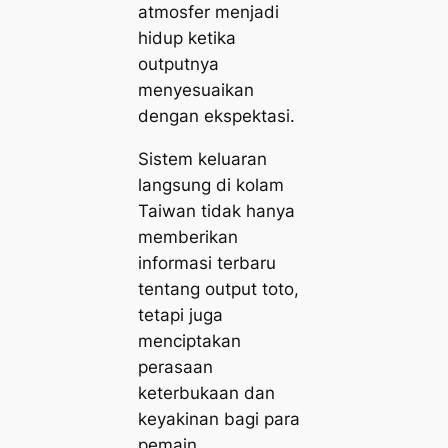
atmosfer menjadi
hidup ketika
outputnya
menyesuaikan
dengan ekspektasi.
Sistem keluaran
langsung di kolam
Taiwan tidak hanya
memberikan
informasi terbaru
tentang output toto,
tetapi juga
menciptakan
perasaan
keterbukaan dan
keyakinan bagi para
pemain.