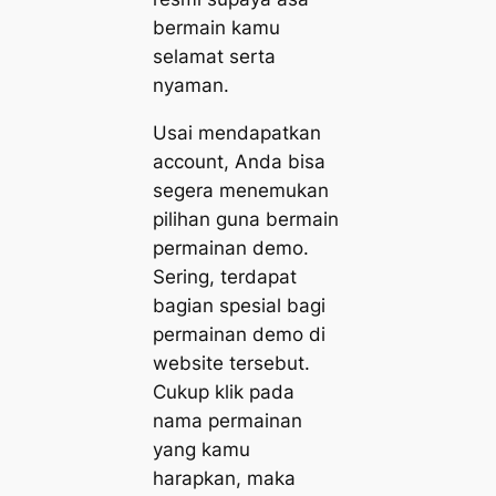
bermain kamu
selamat serta
nyaman.
Usai mendapatkan
account, Anda bisa
segera menemukan
pilihan guna bermain
permainan demo.
Sering, terdapat
bagian spesial bagi
permainan demo di
website tersebut.
Cukup klik pada
nama permainan
yang kamu
harapkan, maka