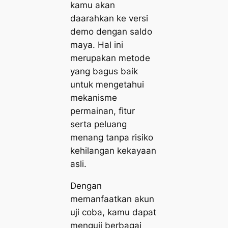
kamu akan
daarahkan ke versi
demo dengan saldo
maya. Hal ini
merupakan metode
yang bagus baik
untuk mengetahui
mekanisme
permainan, fitur
serta peluang
menang tanpa risiko
kehilangan kekayaan
asli.
Dengan
memanfaatkan akun
uji coba, kamu dapat
menguji berbagai