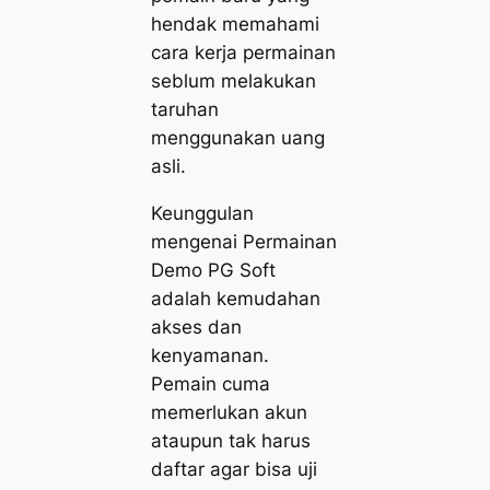
hendak memahami
cara kerja permainan
seblum melakukan
taruhan
menggunakan uang
asli.
Keunggulan
mengenai Permainan
Demo PG Soft
adalah kemudahan
akses dan
kenyamanan.
Pemain cuma
memerlukan akun
ataupun tak harus
daftar agar bisa uji