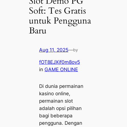
Slot Demo PG
Soft: Tes Gratis
untuk Pengguna
Baru
Aug 11, 2025
—
by
fOT8EJXjf0m8ov5
in
GAME ONLINE
Di dunia permainan
kasino online,
permainan slot
adalah opsi pilihan
bagi beberapa
pengguna. Dengan