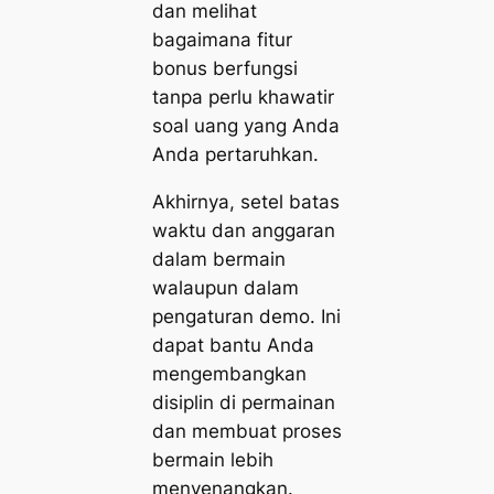
dan melihat
bagaimana fitur
bonus berfungsi
tanpa perlu khawatir
soal uang yang Anda
Anda pertaruhkan.
Akhirnya, setel batas
waktu dan anggaran
dalam bermain
walaupun dalam
pengaturan demo. Ini
dapat bantu Anda
mengembangkan
disiplin di permainan
dan membuat proses
bermain lebih
menyenangkan.