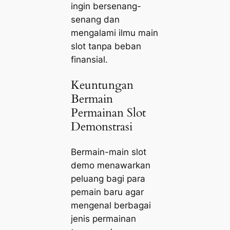
ingin bersenang-
senang dan
mengalami ilmu main
slot tanpa beban
finansial.
Keuntungan
Bermain
Permainan Slot
Demonstrasi
Bermain-main slot
demo menawarkan
peluang bagi para
pemain baru agar
mengenal berbagai
jenis permainan