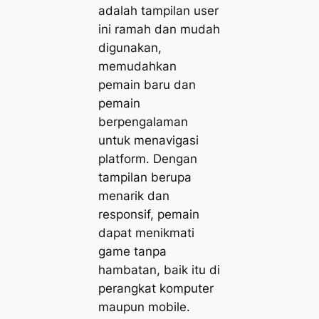
adalah tampilan user
ini ramah dan mudah
digunakan,
memudahkan
pemain baru dan
pemain
berpengalaman
untuk menavigasi
platform. Dengan
tampilan berupa
menarik dan
responsif, pemain
dapat menikmati
game tanpa
hambatan, baik itu di
perangkat komputer
maupun mobile.