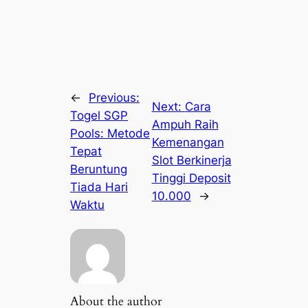
←
Previous:
Next:
Cara
Togel SGP
Ampuh Raih
Pools: Metode
Kemenangan
Tepat
Slot Berkinerja
Beruntung
Tinggi Deposit
Tiada Hari
10.000
→
Waktu
About the author