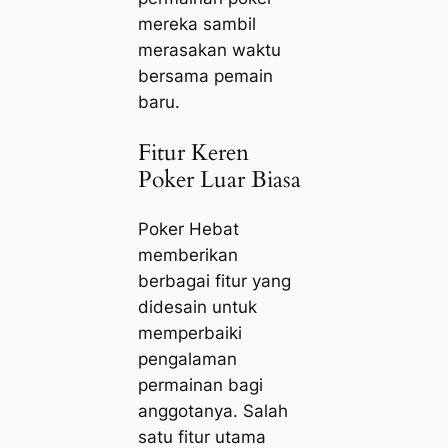
mereka sambil
merasakan waktu
bersama pemain
baru.
Fitur Keren
Poker Luar Biasa
Poker Hebat
memberikan
berbagai fitur yang
didesain untuk
memperbaiki
pengalaman
permainan bagi
anggotanya. Salah
satu fitur utama