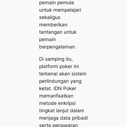
pemain pemula
untuk mempelajari
sekaligus
memberikan
tantangan untuk
pemain
berpengalaman.
Di samping itu,
platform poker ini
terkenal akan sistem
perlindungan yang
ketat. IDN Poker
memanfaatkan
metode enkripsi
tingkat lanjut dalam
menjaga data pribadi
serta penawaran