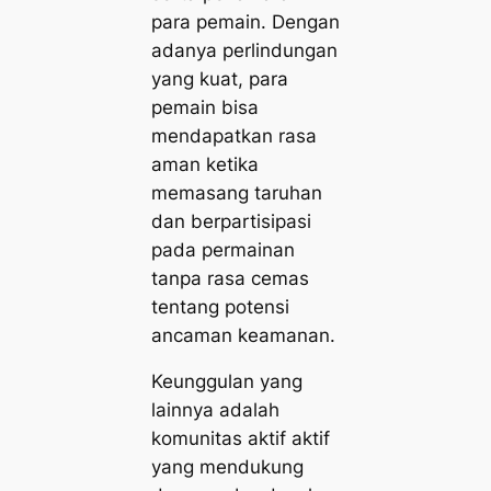
para pemain. Dengan
adanya perlindungan
yang kuat, para
pemain bisa
mendapatkan rasa
aman ketika
memasang taruhan
dan berpartisipasi
pada permainan
tanpa rasa cemas
tentang potensi
ancaman keamanan.
Keunggulan yang
lainnya adalah
komunitas aktif aktif
yang mendukung