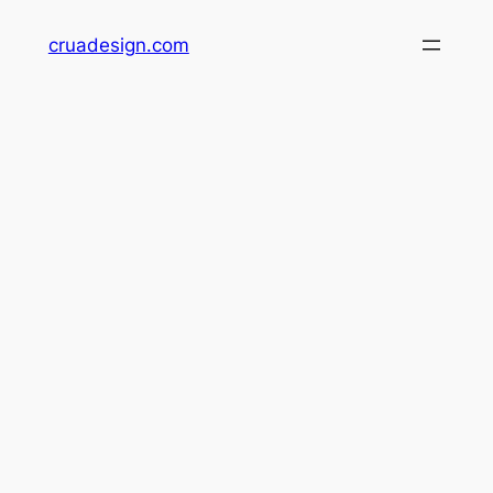
Skip
cruadesign.com
to
content