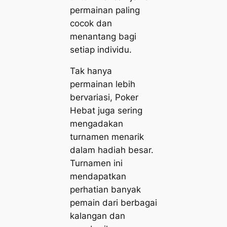
permainan paling
cocok dan
menantang bagi
setiap individu.
Tak hanya
permainan lebih
bervariasi, Poker
Hebat juga sering
mengadakan
turnamen menarik
dalam hadiah besar.
Turnamen ini
mendapatkan
perhatian banyak
pemain dari berbagai
kalangan dan