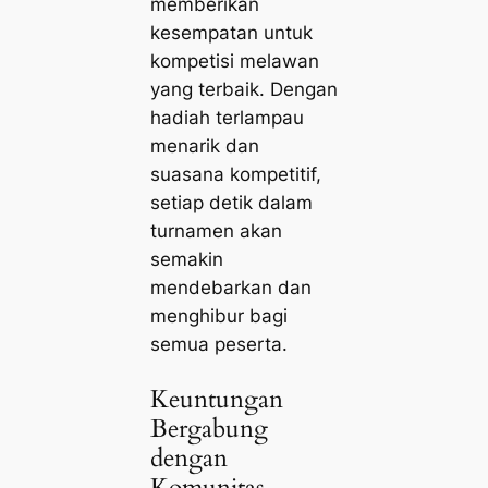
memberikan
kesempatan untuk
kompetisi melawan
yang terbaik. Dengan
hadiah terlampau
menarik dan
suasana kompetitif,
setiap detik dalam
turnamen akan
semakin
mendebarkan dan
menghibur bagi
semua peserta.
Keuntungan
Bergabung
dengan
Komunitas