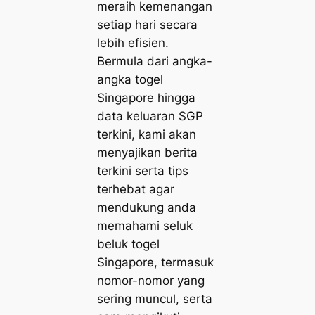
meraih kemenangan
setiap hari secara
lebih efisien.
Bermula dari angka-
angka togel
Singapore hingga
data keluaran SGP
terkini, kami akan
menyajikan berita
terkini serta tips
terhebat agar
mendukung anda
memahami seluk
beluk togel
Singapore, termasuk
nomor-nomor yang
sering muncul, serta