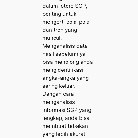
dalam lotere SGP,
penting untuk
mengerti pola-pola
dan tren yang
muncul.
Menganalisis data
hasil sebelumnya
bisa menolong anda
mengidentifikasi
angka-angka yang
sering keluar.
Dengan cara
menganalisis
informasi SGP yang
lengkap, anda bisa
membuat tebakan
yang lebih akurat