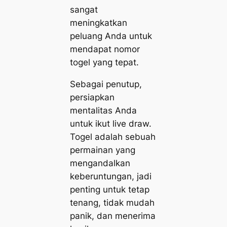
sangat
meningkatkan
peluang Anda untuk
mendapat nomor
togel yang tepat.
Sebagai penutup,
persiapkan
mentalitas Anda
untuk ikut live draw.
Togel adalah sebuah
permainan yang
mengandalkan
keberuntungan, jadi
penting untuk tetap
tenang, tidak mudah
panik, dan menerima