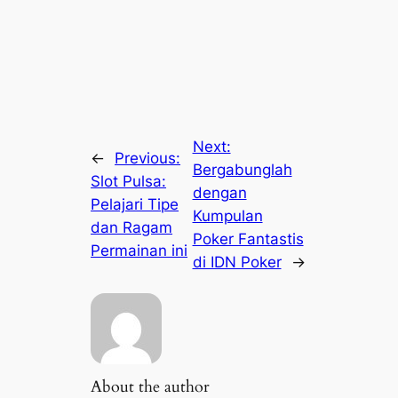
Next:
←
Previous:
Bergabunglah
Slot Pulsa:
dengan
Pelajari Tipe
Kumpulan
dan Ragam
Poker Fantastis
Permainan ini
di IDN Poker
→
About the author