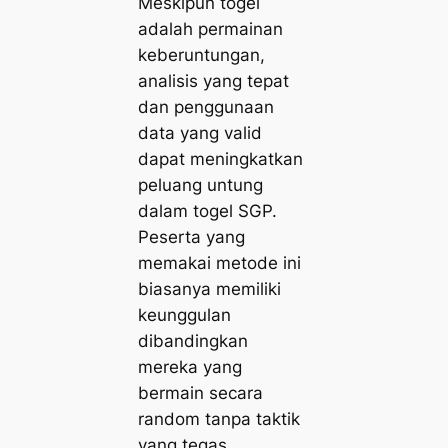
Meskipun togel
adalah permainan
keberuntungan,
analisis yang tepat
dan penggunaan
data yang valid
dapat meningkatkan
peluang untung
dalam togel SGP.
Peserta yang
memakai metode ini
biasanya memiliki
keunggulan
dibandingkan
mereka yang
bermain secara
random tanpa taktik
yang tegas.