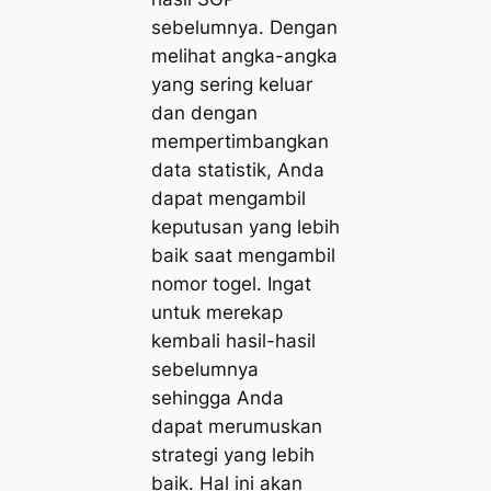
sebelumnya. Dengan
melihat angka-angka
yang sering keluar
dan dengan
mempertimbangkan
data statistik, Anda
dapat mengambil
keputusan yang lebih
baik saat mengambil
nomor togel. Ingat
untuk merekap
kembali hasil-hasil
sebelumnya
sehingga Anda
dapat merumuskan
strategi yang lebih
baik. Hal ini akan