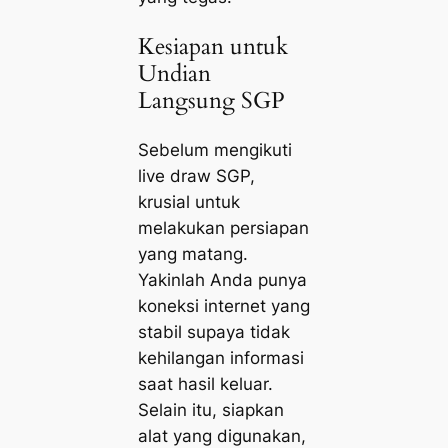
Kesiapan untuk
Undian
Langsung SGP
Sebelum mengikuti
live draw SGP,
krusial untuk
melakukan persiapan
yang matang.
Yakinlah Anda punya
koneksi internet yang
stabil supaya tidak
kehilangan informasi
saat hasil keluar.
Selain itu, siapkan
alat yang digunakan,