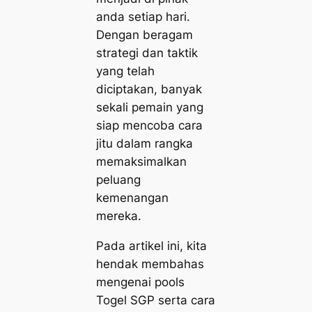
anda setiap hari.
Dengan beragam
strategi dan taktik
yang telah
diciptakan, banyak
sekali pemain yang
siap mencoba cara
jitu dalam rangka
memaksimalkan
peluang
kemenangan
mereka.
Pada artikel ini, kita
hendak membahas
mengenai pools
Togel SGP serta cara