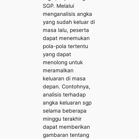
SGP. Melalui
menganalisis angka
yang sudah keluar di
masa lalu, peserta
dapat menemukan
pola-pola tertentu
yang dapat
menolong untuk
meramalkan
keluaran di masa
depan. Contohnya,
analisis terhadap
angka keluaran sgp
selama beberapa
minggu terakhir
dapat memberikan
gambaran tentang