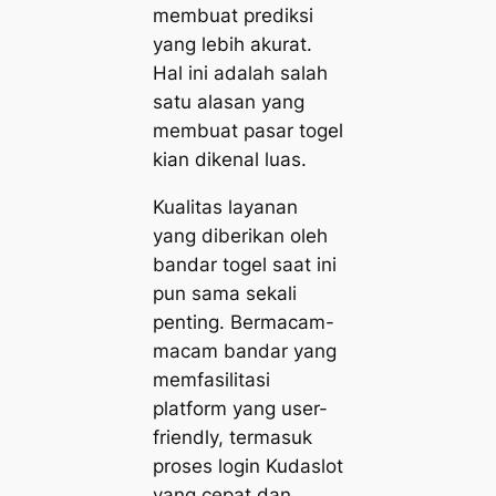
membuat prediksi
yang lebih akurat.
Hal ini adalah salah
satu alasan yang
membuat pasar togel
kian dikenal luas.
Kualitas layanan
yang diberikan oleh
bandar togel saat ini
pun sama sekali
penting. Bermacam-
macam bandar yang
memfasilitasi
platform yang user-
friendly, termasuk
proses login Kudaslot
yang cepat dan