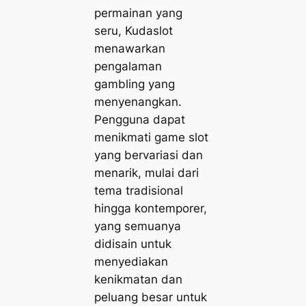
permainan yang
seru, Kudaslot
menawarkan
pengalaman
gambling yang
menyenangkan.
Pengguna dapat
menikmati game slot
yang bervariasi dan
menarik, mulai dari
tema tradisional
hingga kontemporer,
yang semuanya
didisain untuk
menyediakan
kenikmatan dan
peluang besar untuk