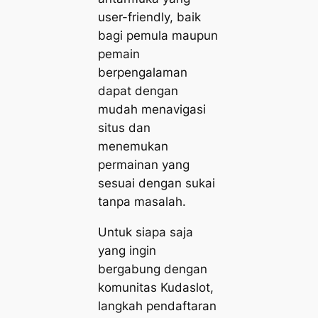
user-friendly, baik
bagi pemula maupun
pemain
berpengalaman
dapat dengan
mudah menavigasi
situs dan
menemukan
permainan yang
sesuai dengan sukai
tanpa masalah.
Untuk siapa saja
yang ingin
bergabung dengan
komunitas Kudaslot,
langkah pendaftaran