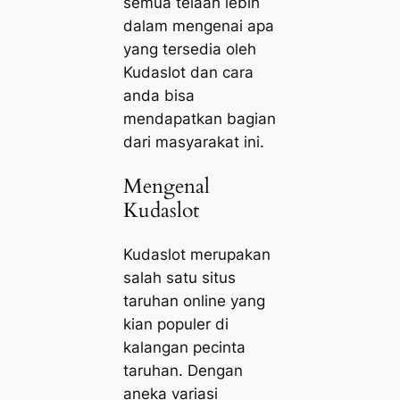
semua telaah lebih
dalam mengenai apa
yang tersedia oleh
Kudaslot dan cara
anda bisa
mendapatkan bagian
dari masyarakat ini.
Mengenal
Kudaslot
Kudaslot merupakan
salah satu situs
taruhan online yang
kian populer di
kalangan pecinta
taruhan. Dengan
aneka variasi