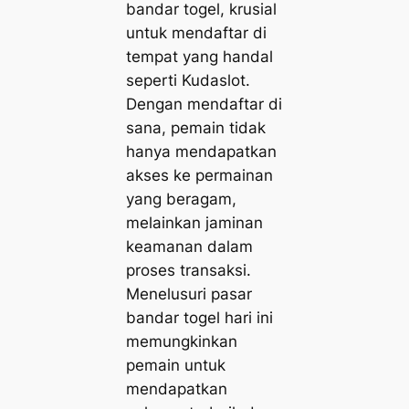
bandar togel, krusial
untuk mendaftar di
tempat yang handal
seperti Kudaslot.
Dengan mendaftar di
sana, pemain tidak
hanya mendapatkan
akses ke permainan
yang beragam,
melainkan jaminan
keamanan dalam
proses transaksi.
Menelusuri pasar
bandar togel hari ini
memungkinkan
pemain untuk
mendapatkan