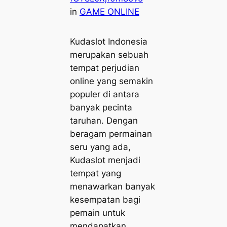
in
GAME ONLINE
Kudaslot Indonesia
merupakan sebuah
tempat perjudian
online yang semakin
populer di antara
banyak pecinta
taruhan. Dengan
beragam permainan
seru yang ada,
Kudaslot menjadi
tempat yang
menawarkan banyak
kesempatan bagi
pemain untuk
mendapatkan