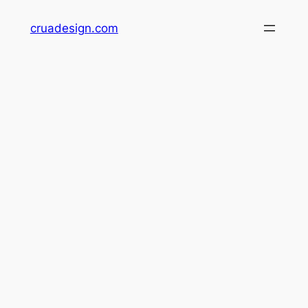
Skip
cruadesign.com
to
content