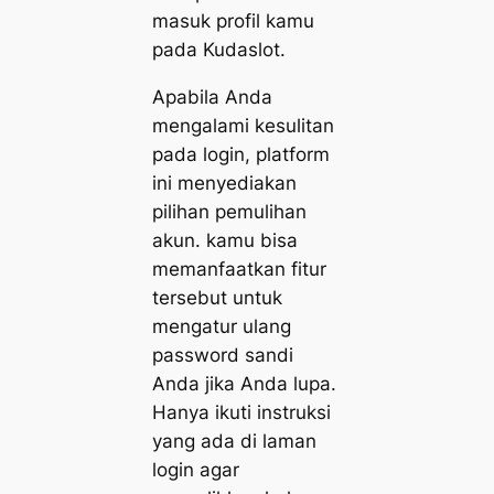
masuk profil kamu
pada Kudaslot.
Apabila Anda
mengalami kesulitan
pada login, platform
ini menyediakan
pilihan pemulihan
akun. kamu bisa
memanfaatkan fitur
tersebut untuk
mengatur ulang
password sandi
Anda jika Anda lupa.
Hanya ikuti instruksi
yang ada di laman
login agar