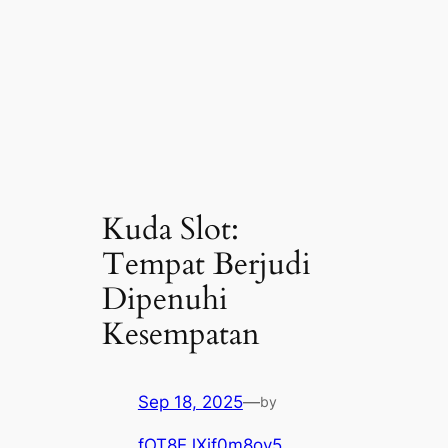
Kuda Slot:
Tempat Berjudi
Dipenuhi
Kesempatan
Sep 18, 2025
—
by
fOT8EJXjf0m8ov5