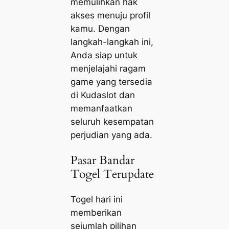
memulihkan hak
akses menuju profil
kamu. Dengan
langkah-langkah ini,
Anda siap untuk
menjelajahi ragam
game yang tersedia
di Kudaslot dan
memanfaatkan
seluruh kesempatan
perjudian yang ada.
Pasar Bandar
Togel Terupdate
Togel hari ini
memberikan
sejumlah pilihan