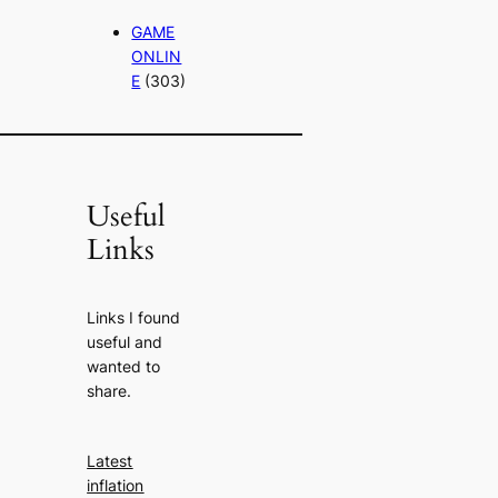
GAME
ONLIN
E
(303)
Useful
Links
Links I found
useful and
wanted to
share.
Latest
inflation