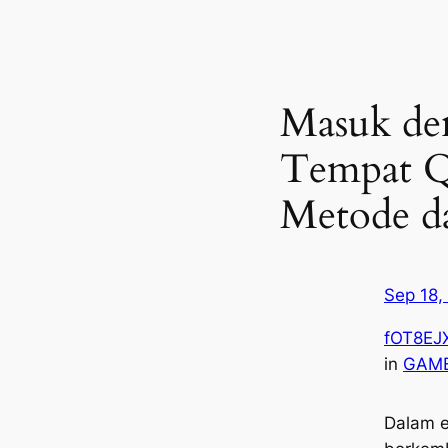
Masuk de
Tempat QR
Metode d
Sep 18,
fOT8EJ
in
GAME
Dalam er