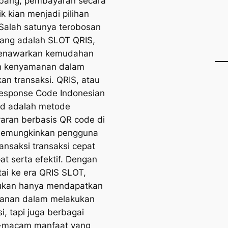
bang, pembayaran secara
ik kian menjadi pilihan
Salah satunya terobosan
 yang adalah SLOT QRIS,
enawarkan kemudahan
n kenyamanan dalam
an transaksi. QRIS, atau
esponse Code Indonesian
rd adalah metode
ran berbasis QR code di
emungkinkan pengguna
ransaksi transaksi cepat
at serta efektif. Dengan
ai ke era QRIS SLOT,
ukan hanya mendapatkan
anan dalam melakukan
i, tapi juga berbagai
macam manfaat yang