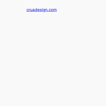
Skip
cruadesign.com
to
content