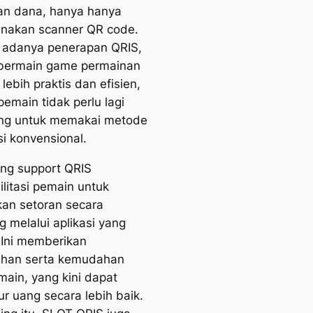
an dana, hanya hanya
nakan scanner QR code.
 adanya penerapan QRIS,
bermain game permainan
i lebih praktis dan efisien,
pemain tidak perlu lagi
ing untuk memakai metode
si konvensional.
ang support QRIS
litasi pemain untuk
an setoran secara
g melalui aplikasi yang
. Ini memberikan
han serta kemudahan
main, yang kini dapat
r uang secara lebih baik.