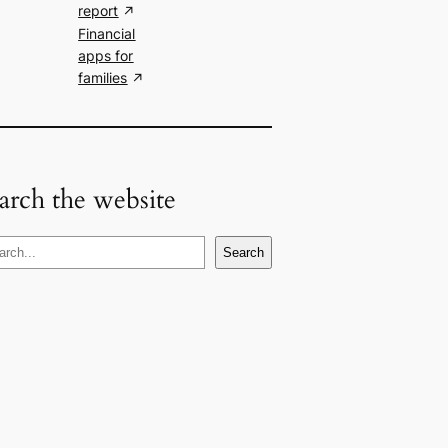
report
Financial
apps for
families
arch the website
Search